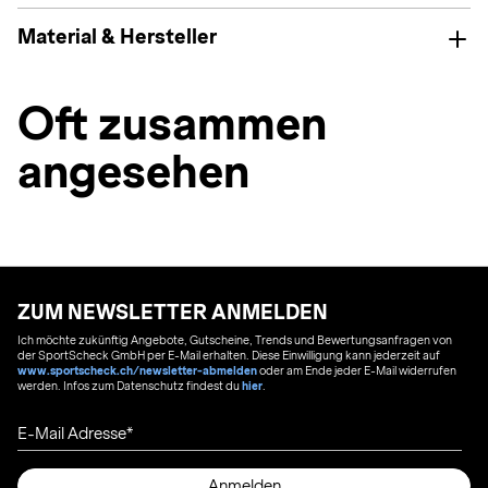
Material & Hersteller
Oft zusammen
angesehen
ZUM NEWSLETTER ANMELDEN
Ich möchte zukünftig Angebote, Gutscheine, Trends und Bewertungsanfragen von
der SportScheck GmbH per E-Mail erhalten. Diese Einwilligung kann jederzeit auf
www.sportscheck.ch/newsletter-abmelden
oder am Ende jeder E-Mail widerrufen
werden. Infos zum Datenschutz findest du
hier
.
E-Mail Adresse
Anmelden