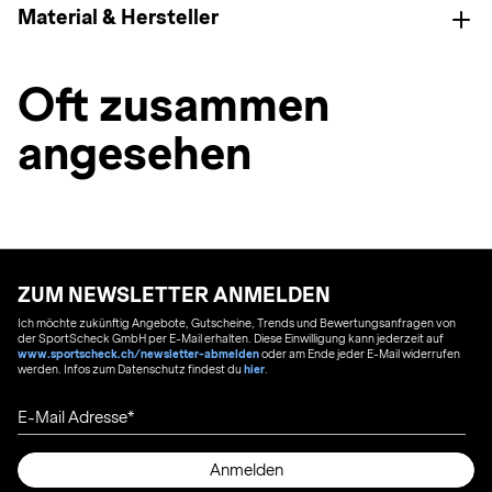
Material & Hersteller
Oft zusammen
angesehen
ZUM NEWSLETTER ANMELDEN
Ich möchte zukünftig Angebote, Gutscheine, Trends und Bewertungsanfragen von
der SportScheck GmbH per E-Mail erhalten. Diese Einwilligung kann jederzeit auf
www.sportscheck.ch/newsletter-abmelden
oder am Ende jeder E-Mail widerrufen
werden. Infos zum Datenschutz findest du
hier
.
E-Mail Adresse
Anmelden