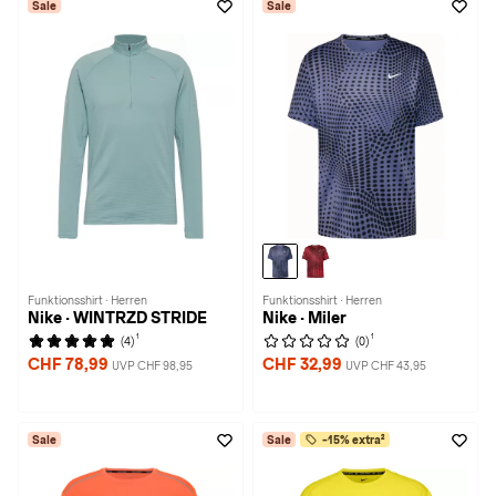
Sale
Sale
Funktionsshirt · Herren
Funktionsshirt · Herren
Nike · WINTRZD STRIDE
Nike · Miler
1
1
(4)
(0)
CHF 78,99
CHF 32,99
UVP CHF 98,95
UVP CHF 43,95
Sale
Sale
-15% extra²