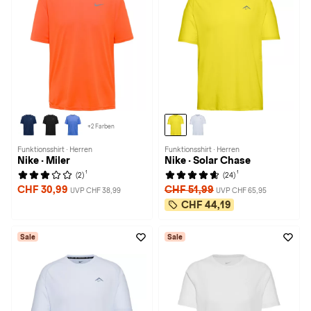
+2 Farben
Funktionsshirt · Herren
Funktionsshirt · Herren
Nike · Miler
Nike · Solar Chase
1
1
(2)
(24)
CHF 30,99
CHF 51,99
UVP CHF 38,99
UVP CHF 65,95
CHF 44,19
Sale
Sale