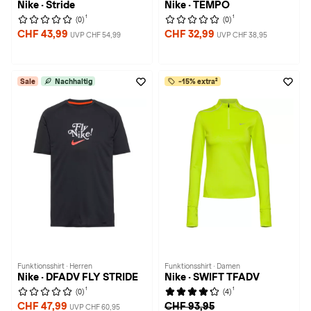
Nike · Stride
Nike · TEMPO
1
1
(0)
(0)
CHF 43,99
CHF 32,99
UVP CHF 54,99
UVP CHF 38,95
Sale
Nachhaltig
-15% extra²
Funktionsshirt · Herren
Funktionsshirt · Damen
Nike · DFADV FLY STRIDE
Nike · SWIFT TFADV
1
1
(0)
(4)
CHF 47,99
CHF 93,95
UVP CHF 60,95