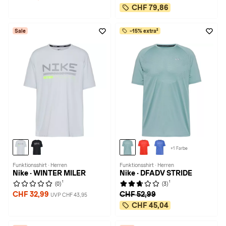
CHF 79,86
Sale
-15% extra²
+1 Farbe
Funktionsshirt · Herren
Funktionsshirt · Herren
Nike · WINTER MILER
Nike · DFADV STRIDE
1
1
(0)
(3)
CHF 32,99
CHF 52,99
UVP CHF 43,95
CHF 45,04