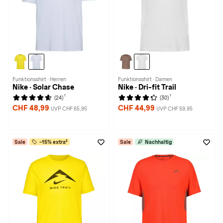
Funktionsshirt · Herren
Funktionsshirt · Damen
Nike · Solar Chase
Nike · Dri-fit Trail
1
1
(24)
(30)
CHF 48,99
CHF 44,99
UVP CHF 65,95
UVP CHF 59,95
Sale
-15% extra²
Sale
Nachhaltig