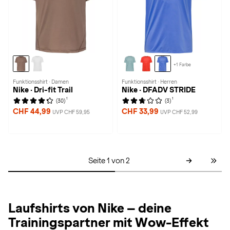
+1 Farbe
Funktionsshirt · Damen
Funktionsshirt · Herren
Nike · Dri-fit Trail
Nike · DFADV STRIDE
1
1
(30)
(3)
CHF 44,99
CHF 33,99
UVP CHF 59,95
UVP CHF 52,99
Seite 1 von 2
Laufshirts von Nike – deine
Trainingspartner mit Wow-Effekt