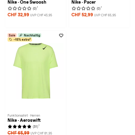
Nike · One Swoosh
Nike · Pacer
1
1
(0)
(0)
CHF 32,99
CHF 52,99
UVP CHF 43,95
UVP CHF 65,95
Sale
Nachhaltig
-15% extra²
Funktionsshirt · Herren
Nike · Aeroswift
1
(31)
CHF 65,99
UVP CHF 81,95