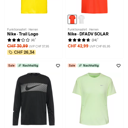
Funktionsshirt · Herren
Funktionsshirt · Herren
Nike · Trail Logo
Nike · DFADV SOLAR
1
1
(4)
(24)
CHF 30,99
CHF 42,99
UVP CHF 37,95
UVP CHF 65,95
CHF 26,34
Sale
Nachhaltig
Sale
Nachhaltig