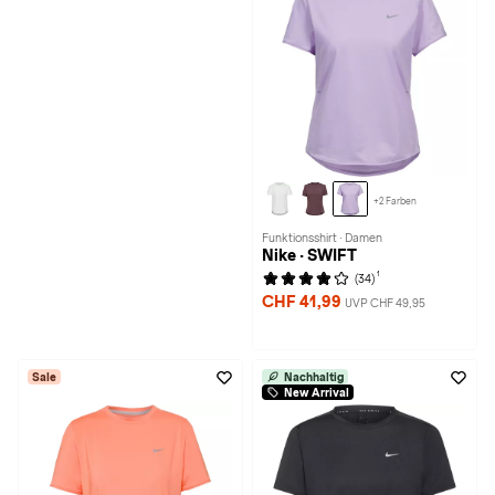
+2 Farben
Funktionsshirt · Damen
Nike · SWIFT
1
(34)
CHF 41,99
UVP CHF 49,95
Sale
Nachhaltig
New Arrival