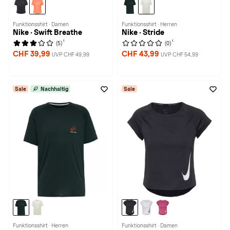
Funktionsshirt · Damen
Funktionsshirt · Herren
Nike · Swift Breathe
Nike · Stride
1
1
(5)
(0)
CHF 39,99
CHF 43,99
UVP CHF 49,99
UVP CHF 54,99
Sale
Nachhaltig
Sale
Funktionsshirt · Herren
Funktionsshirt · Damen