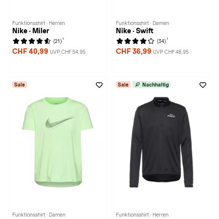
Funktionsshirt · Herren
Funktionsshirt · Damen
Nike · Miler
Nike · Swift
1
1
(21)
(34)
CHF 40,99
CHF 36,99
UVP CHF 54,95
UVP CHF 48,95
Sale
Sale
Nachhaltig
Funktionsshirt · Damen
Funktionsshirt · Herren