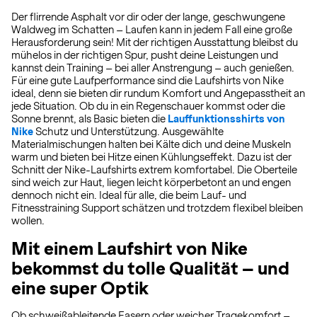
Der flirrende Asphalt vor dir oder der lange, geschwungene
Waldweg im Schatten – Laufen kann in jedem Fall eine große
Herausforderung sein! Mit der richtigen Ausstattung bleibst du
mühelos in der richtigen Spur, pusht deine Leistungen und
kannst dein Training – bei aller Anstrengung – auch genießen.
Für eine gute Laufperformance sind die Laufshirts von Nike
ideal, denn sie bieten dir rundum Komfort und Angepasstheit an
jede Situation. Ob du in ein Regenschauer kommst oder die
Sonne brennt, als Basic bieten die
Lauffunktionsshirts von
Nike
Schutz und Unterstützung. Ausgewählte
Materialmischungen halten bei Kälte dich und deine Muskeln
warm und bieten bei Hitze einen Kühlungseffekt. Dazu ist der
Schnitt der Nike-Laufshirts extrem komfortabel. Die Oberteile
sind weich zur Haut, liegen leicht körperbetont an und engen
dennoch nicht ein. Ideal für alle, die beim Lauf- und
Fitnesstraining Support schätzen und trotzdem flexibel bleiben
wollen.
Mit einem Laufshirt von Nike
bekommst du tolle Qualität – und
eine super Optik
Ob schweißableitende Fasern oder weicher Tragekomfort –