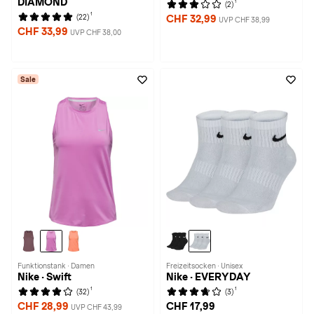
DIAMOND
1
(2)
1
(22)
CHF 32,99
UVP CHF 38,99
CHF 33,99
UVP CHF 38,00
Sale
Funktionstank · Damen
Freizeitsocken · Unisex
Nike · Swift
Nike · EVERYDAY
1
1
(32)
(3)
CHF 28,99
CHF 17,99
UVP CHF 43,99