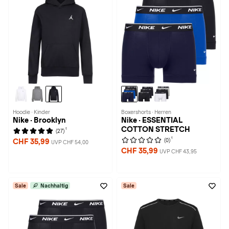
Hoodie · Kinder
Boxershorts · Herren
Nike · Brooklyn
Nike · ESSENTIAL
COTTON STRETCH
1
(27)
1
(0)
CHF 35,99
UVP CHF 54,00
CHF 35,99
UVP CHF 43,95
Sale
Nachhaltig
Sale