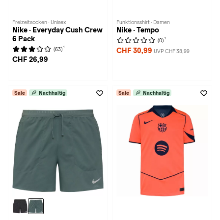
Freizeitsocken · Unisex
Funktionsshirt · Damen
Nike · Everyday Cush Crew
Nike · Tempo
6 Pack
1
(0)
1
(63)
CHF 30,99
UVP CHF 38,99
CHF 26,99
Sale
Nachhaltig
Sale
Nachhaltig