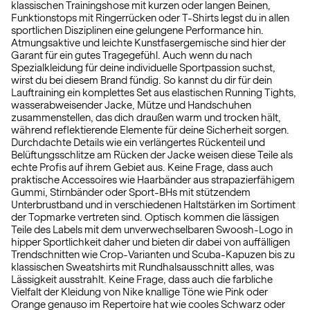
klassischen Trainingshose mit kurzen oder langen Beinen,
Funktionstops mit Ringerrücken oder T-Shirts legst du in allen
sportlichen Disziplinen eine gelungene Performance hin.
Atmungsaktive und leichte Kunstfasergemische sind hier der
Garant für ein gutes Tragegefühl. Auch wenn du nach
Spezialkleidung für deine individuelle Sportpassion suchst,
wirst du bei diesem Brand fündig. So kannst du dir für dein
Lauftraining ein komplettes Set aus elastischen Running Tights,
wasserabweisender Jacke, Mütze und Handschuhen
zusammenstellen, das dich draußen warm und trocken hält,
während reflektierende Elemente für deine Sicherheit sorgen.
Durchdachte Details wie ein verlängertes Rückenteil und
Belüftungsschlitze am Rücken der Jacke weisen diese Teile als
echte Profis auf ihrem Gebiet aus. Keine Frage, dass auch
praktische Accessoires wie Haarbänder aus strapazierfähigem
Gummi, Stirnbänder oder Sport-BHs mit stützendem
Unterbrustband und in verschiedenen Haltstärken im Sortiment
der Topmarke vertreten sind. Optisch kommen die lässigen
Teile des Labels mit dem unverwechselbaren Swoosh-Logo in
hipper Sportlichkeit daher und bieten dir dabei von auffälligen
Trendschnitten wie Crop-Varianten und Scuba-Kapuzen bis zu
klassischen Sweatshirts mit Rundhalsausschnitt alles, was
Lässigkeit ausstrahlt. Keine Frage, dass auch die farbliche
Vielfalt der Kleidung von Nike knallige Töne wie Pink oder
Orange genauso im Repertoire hat wie cooles Schwarz oder