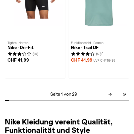
Tights · Herren
Funktionsshirt · Damen
Nike · Dri-Fit
Nike · Trail DF
1
1
(25)
(30)
CHF 41,99
CHF 41,99
UVP CHF 59,95
Seite 1 von 29
Nike Kleidung vereint Qualität,
Funktionalität und Style