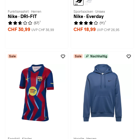
Funktionsshirt · Herren
Sportsocken · Unisex
Nike · DRI-FIT
Nike · Everday
1
1
(57)
(11)
CHF 30,99
CHF 18,99
UVP CHF 36,99
UVP CHF 26,95
Sale
Sale
Nachhaltig
Fanshirt · Kinder
Hoodie · Herren