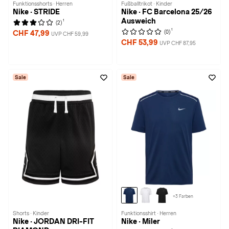
Funktionsshorts · Herren
Fußballtrikot · Kinder
Nike · STRIDE
Nike · FC Barcelona 25/26
Ausweich
1
(2)
1
(0)
CHF 47,99
UVP CHF 59,99
CHF 53,99
UVP CHF 87,95
Sale
Sale
+3 Farben
Shorts · Kinder
Funktionsshirt · Herren
Nike · JORDAN DRI-FIT
Nike · Miler