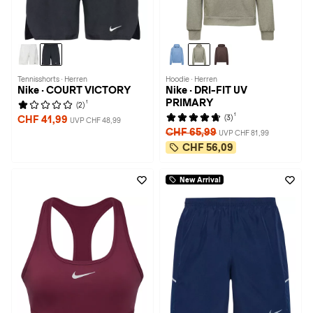
Tennisshorts · Herren
Hoodie · Herren
Nike · COURT VICTORY
Nike · DRI-FIT UV
PRIMARY
1
(2)
1
(3)
CHF 41,99
UVP CHF 48,99
CHF 65,99
UVP CHF 81,99
CHF 56,09
New Arrival