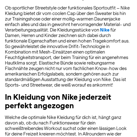
Ob sportlicher Streetstyle oder funktionales Sportoutfit – Nike
Kleidung bietet dir vom coolen Cap über den Sweater bis hin
zur Trainingshose oder einer mollig-warmen Daunenjacke
einfach alles und das in gewohnt hervorragender Material- und
Verarbeitungsqualität. Die Kleidungsstücke von
Nike
für
Damen, Herren und Kinder zeichnen sich dabei durch
funktionale Eigenschaften und einen hohen Tragekomfort aus.
So gewährleistet die innovative Drifit-Technologie in
Kombination mit Mesh-Einsätzen einen optimalen
Feuchtigkeitstransport, der beim Training für ein angenehmes
Hautklima sorgt. Elastische Bünde sowie reibungsarme
Flachnähte zeugen nicht nur vom fachlichen Know-how des
amerikanischen Erfolgslabels, sondern gehören auch zur
standardmäßigen Ausstattung der Kleidung von Nike. Das ist
Sports- und Streetwear, die weiß worauf es ankommt!
In Kleidung von Nike jederzeit
perfekt angezogen
Welche die optimale Nike Kleidung für dich ist, hängt ganz
davon ab, ob du nach Funktionswear für dein
schweißtreibendes Workout suchst oder einen lässigen Look
für deine Freizeit kreieren möchtest. In Allroundern wie der