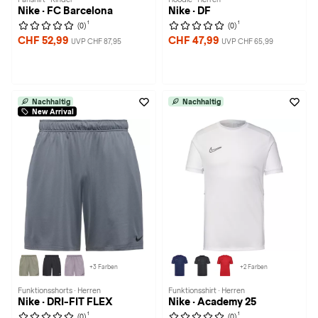
Nike · FC Barcelona
Nike · DF
1
1
(0)
(0)
CHF 52,99
CHF 47,99
UVP CHF 87,95
UVP CHF 65,99
Nachhaltig
Nachhaltig
New Arrival
+3 Farben
+2 Farben
Funktionsshorts · Herren
Funktionsshirt · Herren
Nike · DRI-FIT FLEX
Nike · Academy 25
1
1
(0)
(0)