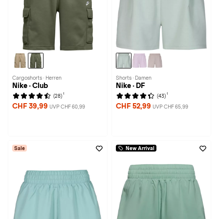
Cargoshorts · Herren
Shorts · Damen
Nike · Club
Nike · DF
1
1
(28)
(43)
CHF 39,99
CHF 52,99
UVP CHF 60,99
UVP CHF 65,99
Sale
New Arrival