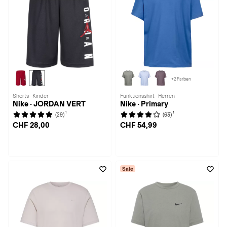
+2 Farben
Shorts · Kinder
Funktionsshirt · Herren
Nike · JORDAN VERT
Nike · Primary
1
1
(29)
(63)
CHF 28,00
CHF 54,99
Sale