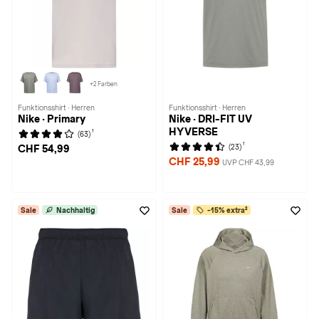
+2 Farben
Funktionsshirt · Herren
Funktionsshirt · Herren
Nike · Primary
Nike · DRI-FIT UV
HYVERSE
1
(63)
1
(23)
CHF 54,99
CHF 25,99
UVP CHF 43,99
Sale
Nachhaltig
Sale
-15% extra²