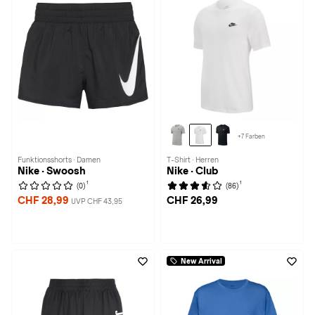
+7 Farben
Funktionsshorts · Damen
T-Shirt · Herren
Nike · Swoosh
Nike · Club
1
1
(0)
(86)
CHF 28,99
CHF 26,99
UVP CHF 43,95
New Arrival