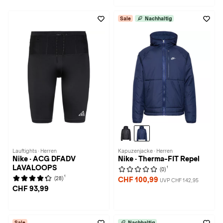
Sale
Nachhaltig
Lauftights · Herren
Kapuzenjacke · Herren
Nike · ACG DFADV
Nike · Therma-FIT Repel
LAVALOOPS
1
(0)
1
(28)
CHF 100,99
UVP CHF 142,95
CHF 93,99
Sale
Nachhaltig