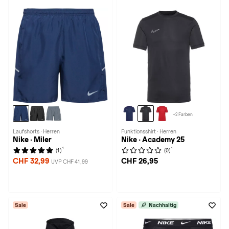
+2 Farben
Laufshorts · Herren
Funktionsshirt · Herren
Nike · Miler
Nike · Academy 25
1
1
(1)
(0)
CHF 32,99
CHF 26,95
UVP CHF 41,99
Sale
Sale
Nachhaltig