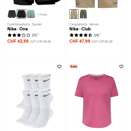
+1 Farbe
Funktionsshorts · Damen
Cargoshorts · Herren
Nike · One
Nike · Club
1
1
(25)
(28)
CHF 42,99
CHF 47,99
UVP CHF 48,99
UVP CHF 60,99
Sale