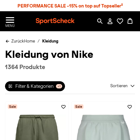
S
PERFORMANCE SALE -15% on top auf Topseller²
p
r
n
S
MENÜ
g
p
e
o
z
Zurück
Home
Kleidung
r
u
t
Kleidung von Nike
m
S
H
c
a
h
1364 Produkte
u
e
p
c
t
k
Filter & Kategorien
Sortieren
+1
n
h
a
Sale
Sale
t