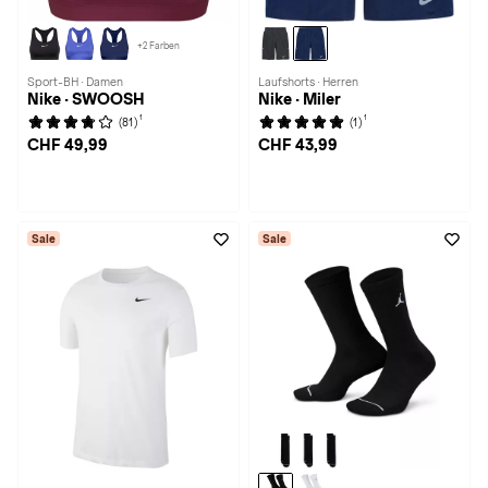
+2 Farben
Sport-BH · Damen
Laufshorts · Herren
Nike · SWOOSH
Nike · Miler
1
1
(81)
(1)
CHF 49,99
CHF 43,99
Sale
Sale