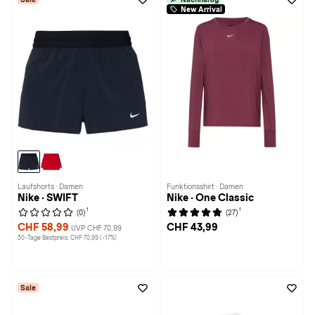
New Arrival
Laufshorts · Damen
Funktionsshirt · Damen
Nike · SWIFT
Nike · One Classic
1
1
(0)
(27)
CHF 58,99
CHF 43,99
UVP CHF 70,99
30-Tage Bestpreis: CHF 70,99 (-17%)
Sale