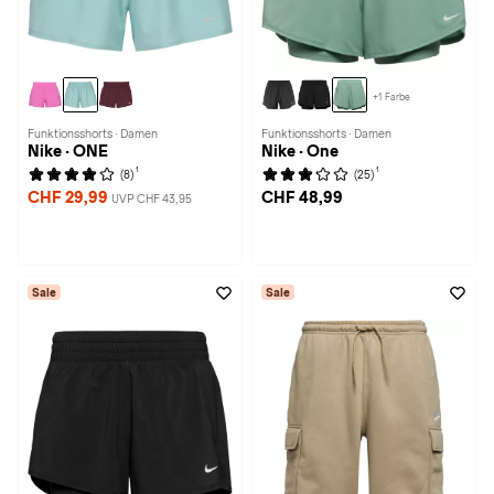
+1 Farbe
Funktionsshorts · Damen
Funktionsshorts · Damen
Nike · ONE
Nike · One
1
1
(8)
(25)
CHF 29,99
CHF 48,99
UVP CHF 43,95
Sale
Sale