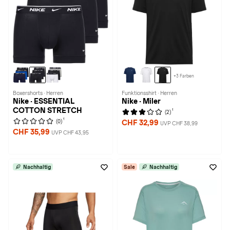
+3 Farben
Boxershorts · Herren
Funktionsshirt · Herren
Nike · ESSENTIAL
Nike · Miler
COTTON STRETCH
1
(2)
1
(0)
CHF 32,99
UVP CHF 38,99
CHF 35,99
UVP CHF 43,95
Nachhaltig
Sale
Nachhaltig