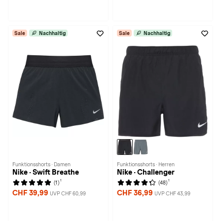
Sale
Nachhaltig
Sale
Nachhaltig
Funktionsshorts · Damen
Funktionsshorts · Herren
Nike · Swift Breathe
Nike · Challenger
1
1
(1)
(48)
CHF 39,99
CHF 36,99
UVP CHF 60,99
UVP CHF 43,99