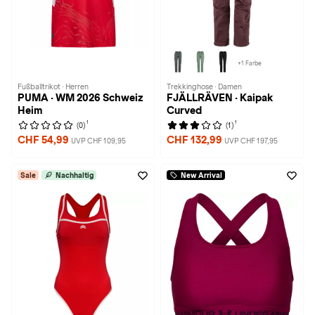
+1 Farbe
Fußballtrikot · Herren
Trekkinghose · Damen
PUMA · WM 2026 Schweiz
FJÄLLRÄVEN · Kaipak
Heim
Curved
1
1
(0)
(1)
CHF 54,99
CHF 132,99
UVP CHF 109,95
UVP CHF 197,95
Sale
Nachhaltig
New Arrival