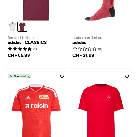
Tennisshirt · Herren
Laufsocken · Unisex
adidas · CLASSICS
adidas
1
1
(1)
(0)
CHF 65,99
CHF 21,99
Nachhaltig