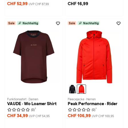
CHF 52,99
CHF 16,99
UVP CHF 87,99
Sale
Nachhaltig
Sale
Nachhaltig
Funktionsshirt · Damen
Fleecejacke · Herren
VAUDE · Wo Loamer Shirt
Peak Performance · Rider
1
1
(0)
(0)
CHF 34,99
CHF 106,99
UVP CHF 54,95
UVP CHF 169,95