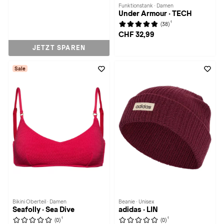
Funktionstank · Damen
Under Armour · TECH
1
(38)
CHF 32,99
JETZT SPAREN
Sale
Bikini Oberteil · Damen
Beanie · Unisex
Seafolly · Sea Dive
adidas · LIN
1
1
(0)
(0)