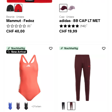
Beanie · Unisex
Cap · Unisex
Mammut · Fedoz
adidas · BB CAP LT MET
1
1
(0)
(142)
CHF 40,00
CHF 19,99
Nachhaltig
Nachhaltig
New Arrival
+2 Farben