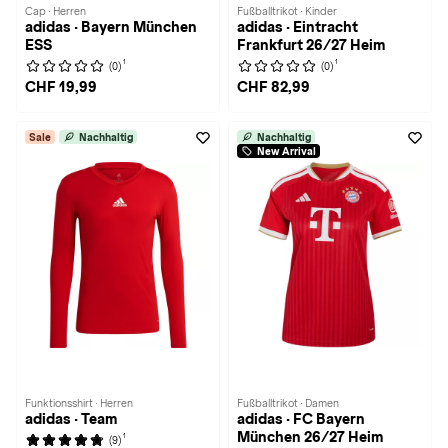
Cap · Herren
Fußballtrikot · Kinder
adidas · Bayern München
adidas · Eintracht
ESS
Frankfurt 26/27 Heim
1
1
(0)
(0)
CHF 19,99
CHF 82,99
Sale
Nachhaltig
Nachhaltig
New Arrival
Funktionsshirt · Herren
Fußballtrikot · Damen
adidas · Team
adidas · FC Bayern
München 26/27 Heim
1
(9)