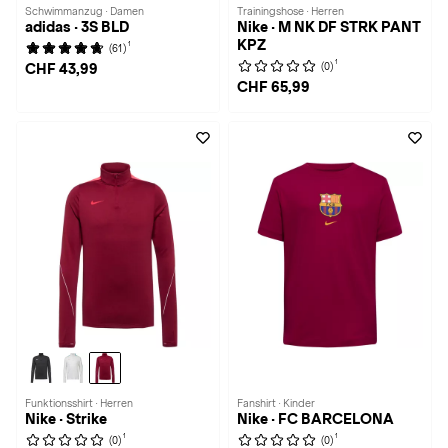
Schwimmanzug · Damen
Trainingshose · Herren
adidas · 3S BLD
Nike · M NK DF STRK PANT
KPZ
1
(61)
1
(0)
CHF 43,99
CHF 65,99
Funktionsshirt · Herren
Fanshirt · Kinder
Nike · Strike
Nike · FC BARCELONA
1
1
(0)
(0)