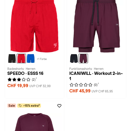
+1 Farbe
Badeshorts · Herren
Funktionsshorts · Herren
SPEEDO · ESSS 16
ICANIWILL · Workout 2-in-
1
1
(2)
1
(0)
CHF 19,99
UVP CHF 32,99
CHF 45,99
UVP CHF 65,95
Sale
-15% extra²