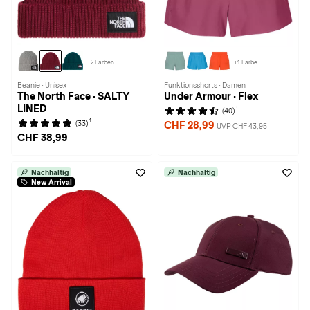
+2 Farben
+1 Farbe
Beanie · Unisex
Funktionsshorts · Damen
The North Face · SALTY
Under Armour · Flex
LINED
1
(40)
1
(33)
CHF 28,99
UVP CHF 43,95
CHF 38,99
Nachhaltig
Nachhaltig
New Arrival