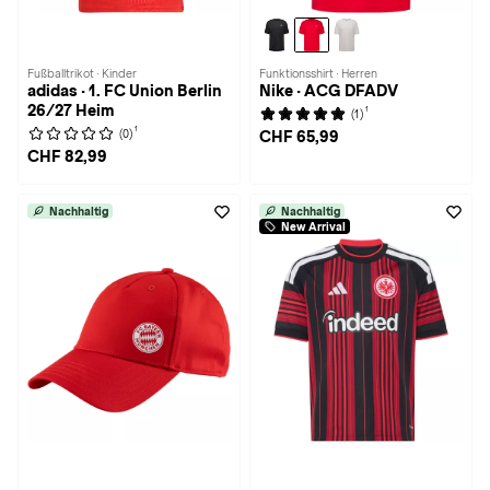
Fußballtrikot · Kinder
Funktionsshirt · Herren
adidas · 1. FC Union Berlin
Nike · ACG DFADV
26/27 Heim
1
(1)
1
(0)
CHF 65,99
CHF 82,99
Nachhaltig
Nachhaltig
New Arrival