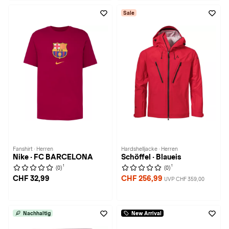
Sale
Fanshirt · Herren
Hardshelljacke · Herren
Nike · FC BARCELONA
Schöffel · Blaueis
1
1
(0)
(0)
CHF 32,99
CHF 256,99
UVP CHF 359,00
Nachhaltig
New Arrival