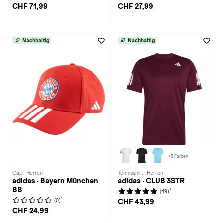
CHF 71,99
CHF 27,99
Nachhaltig
Nachhaltig
+3 Farben
Cap · Herren
Tennisshirt · Herren
adidas · Bayern München
adidas · CLUB 3STR
BB
1
(49)
1
(0)
CHF 43,99
CHF 24,99