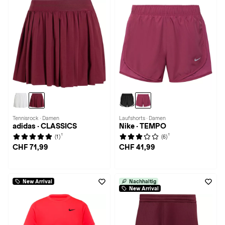
Tennisrock · Damen
Laufshorts · Damen
adidas · CLASSICS
Nike · TEMPO
1
1
(1)
(6)
CHF 71,99
CHF 41,99
New Arrival
Nachhaltig
New Arrival