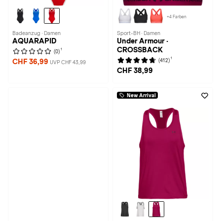
+4 Farben
Badeanzug · Damen
Sport-BH · Damen
AQUARAPID
Under Armour ·
CROSSBACK
1
(0)
1
(412)
CHF 36,99
UVP CHF 43,99
CHF 38,99
New Arrival