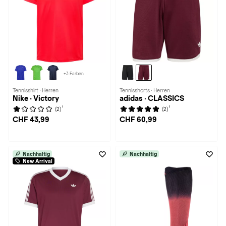
+3 Farben
Tennisshirt · Herren
Tennisshorts · Herren
Nike · Victory
adidas · CLASSICS
1
1
(2)
(2)
CHF 43,99
CHF 60,99
Nachhaltig
Nachhaltig
New Arrival