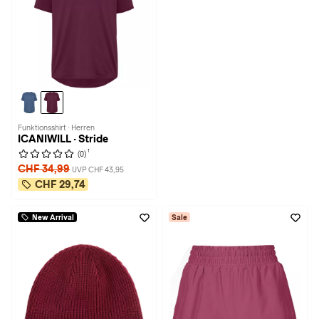
Funktionsshirt · Herren
ICANIWILL · Stride
1
(0)
CHF 34,99
UVP CHF 43,95
CHF 29,74
New Arrival
Sale