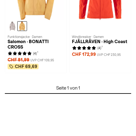
Funktionsjacke · Damen
Windbreaker · Damen
Salomon · BONATTI
FJÄLLRÄVEN · High Coast
CROSS
1
(4)
1
(4)
CHF 172,99
UVP CHF 230,95
CHF 81,99
UVP CHF 109,95
CHF 69,69
Seite 1 von 1