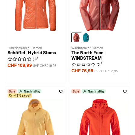
Funktionsjacke · Damen
Windbreaker · Damen
Schöffel · Hybrid Stams
The North Face ·
WINDSTREAM
1
(0)
1
(0)
CHF 109,99
UVP CHF 219,95
CHF 76,99
UVP CHF 153,95
Sale
Nachhaltig
Sale
Nachhaltig
-15% extra²