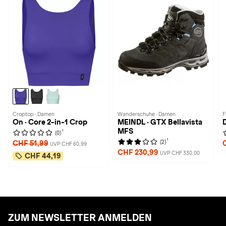
Croptop · Damen
Wanderschuhe · Damen
F
On · Core 2-in-1 Crop
MEINDL · GTX Bellavista
D
MFS
1
(0)
1
(2)
CHF 51,99
UVP CHF 60,99
CHF 230,99
UVP CHF 330,00
CHF 44,19
ZUM NEWSLETTER ANMELDEN