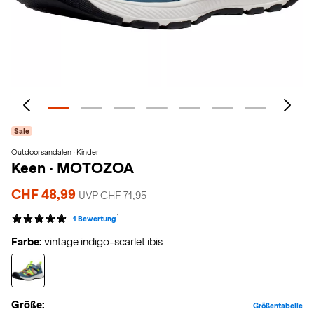
Sale
Outdoorsandalen · Kinder
Keen
·
MOTOZOA
CHF 48,99
UVP CHF 71,95
1
1 Bewertung
Farbe:
vintage indigo-scarlet ibis
Größe:
Größentabelle