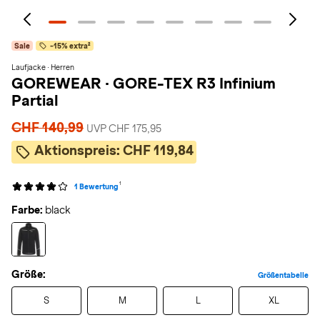
Sale
-15% extra²
Laufjacke · Herren
GOREWEAR
·
GORE-TEX R3 Infinium
Partial
CHF 140,99
UVP CHF 175,95
Aktionspreis:
CHF 119,84
1
1 Bewertung
Farbe:
black
Größe:
Größentabelle
S
M
L
XL