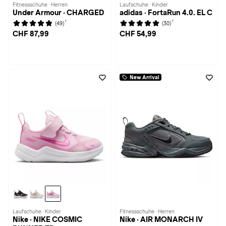
Fitnessschuhe · Herren
Laufschuhe · Kinder
Under Armour · CHARGED
adidas · FortaRun 4.0. EL C
1
1
(49)
(30)
CHF 87,99
CHF 54,99
New Arrival
Laufschuhe · Kinder
Fitnessschuhe · Herren
Nike · NIKE COSMIC
Nike · AIR MONARCH IV