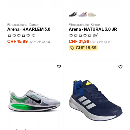
Fitnessschuhe · Damen
Fitnessschuhe · Kinder
Arena · HAARLEM 3.0
Arena · NATURAL 3.0 JR
1
1
(0)
(0)
CHF 15,99
CHF 21,99
UVP CHF 33,00
UVP CHF 43,99
CHF 18,69