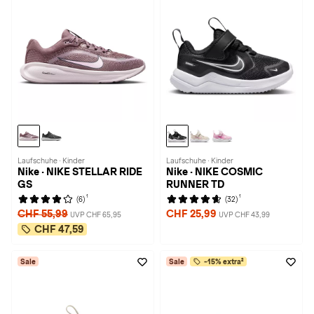
Laufschuhe · Kinder
Laufschuhe · Kinder
Nike · NIKE STELLAR RIDE
Nike · NIKE COSMIC
GS
RUNNER TD
1
1
(6)
(32)
CHF 55,99
CHF 25,99
UVP CHF 65,95
UVP CHF 43,99
CHF 47,59
Sale
Sale
-15% extra²