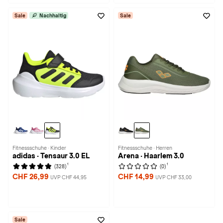
Sale
Nachhaltig
Sale
Fitnessschuhe · Kinder
Fitnessschuhe · Herren
adidas · Tensaur 3.0 EL
Arena · Haarlem 3.0
1
1
(328)
(0)
CHF 26,99
CHF 14,99
UVP CHF 44,95
UVP CHF 33,00
Sale