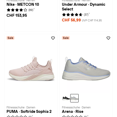
Fitnessschuhe · Herren
Fitnessschuhe · Herren
Nike · METCON 10
Under Armour · Dynamic
Select
1
(89)
1
(37)
CHF 153,95
CHF 56,99
UVP CHF 114,95
Sale
Sale
Fitnessschuhe · Damen
Fitnessschuhe · Damen
PUMA · Softride Sophia 2
Arena · Rise
1
1