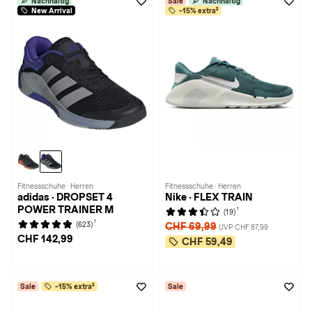
Nachhaltig
Sale
Nachhaltig
New Arrival
-15% extra²
Fitnessschuhe · Herren
Fitnessschuhe · Herren
adidas · DROPSET 4
Nike · FLEX TRAIN
POWER TRAINER M
1
(19)
1
(623)
CHF 69,99
UVP CHF 87,99
CHF 142,99
CHF 59,49
Sale
-15% extra²
Sale