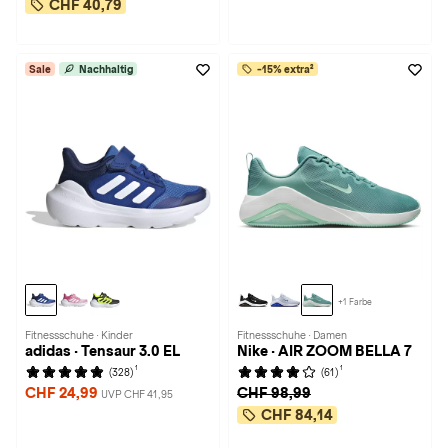
CHF 40,79
Sale
Nachhaltig
-15% extra²
+1 Farbe
Fitnessschuhe · Kinder
Fitnessschuhe · Damen
adidas · Tensaur 3.0 EL
Nike · AIR ZOOM BELLA 7
1
1
(328)
(61)
CHF 24,99
CHF 98,99
UVP CHF 41,95
CHF 84,14