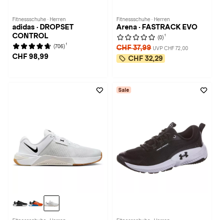
Fitnessschuhe · Herren
Fitnessschuhe · Herren
adidas · DROPSET
Arena · FASTRACK EVO
CONTROL
1
(0)
1
(706)
CHF 37,99
UVP CHF 72,00
CHF 98,99
CHF 32,29
Sale