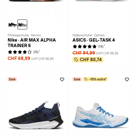
Fitnessschuhe · Herren
Hallenschuhe · Damen
Nike · AIR MAX ALPHA
ASICS · GEL-TASK 4
TRAINER 6
1
(19)
1
(76)
CHF 94,99
UVP CHF 98,95
CHF 68,99
UVP CHF 98,99
CHF 80,74
Sale
Sale
-15% extra²