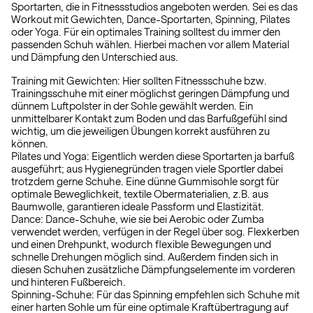
Sportarten, die in Fitnessstudios angeboten werden. Sei es das
Workout mit Gewichten, Dance-Sportarten, Spinning, Pilates
oder Yoga. Für ein optimales Training solltest du immer den
passenden Schuh wählen. Hierbei machen vor allem Material
und Dämpfung den Unterschied aus.
Training mit Gewichten: Hier sollten Fitnessschuhe bzw.
Trainingsschuhe mit einer möglichst geringen Dämpfung und
dünnem Luftpolster in der Sohle gewählt werden. Ein
unmittelbarer Kontakt zum Boden und das Barfußgefühl sind
wichtig, um die jeweiligen Übungen korrekt ausführen zu
können.
Pilates und Yoga: Eigentlich werden diese Sportarten ja barfuß
ausgeführt; aus Hygienegründen tragen viele Sportler dabei
trotzdem gerne Schuhe. Eine dünne Gummisohle sorgt für
optimale Beweglichkeit, textile Obermaterialien, z.B. aus
Baumwolle, garantieren ideale Passform und Elastizität.
Dance: Dance-Schuhe, wie sie bei Aerobic oder Zumba
verwendet werden, verfügen in der Regel über sog. Flexkerben
und einen Drehpunkt, wodurch flexible Bewegungen und
schnelle Drehungen möglich sind. Außerdem finden sich in
diesen Schuhen zusätzliche Dämpfungselemente im vorderen
und hinteren Fußbereich.
Spinning-Schuhe: Für das Spinning empfehlen sich Schuhe mit
einer harten Sohle um für eine optimale Kraftübertragung auf