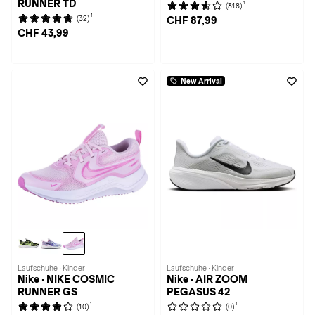
RUNNER TD
1
(318)
1
(32)
CHF 87,99
CHF 43,99
New Arrival
Laufschuhe · Kinder
Laufschuhe · Kinder
Nike · NIKE COSMIC
Nike · AIR ZOOM
RUNNER GS
PEGASUS 42
1
1
(10)
(0)