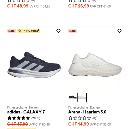
(0)
(0)
CHF 48,99
CHF 26,99
UVP CHF 84,95
UVP CHF 61,00
Sale
-15% extra²
Sale
Fitnessschuhe · Herren
Fitnessschuhe · Damen
adidas · GALAXY 7
Arena · Haarlem 3.0
1
1
(2682)
(0)
CHF 47,99
CHF 14,99
UVP CHF 60,99
UVP CHF 33,00