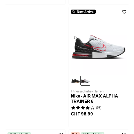
New Arrival
Fitnessschuhe · Herren
Nike · AIR MAX ALPHA
TRAINER 6
1
(76)
CHF 98,99