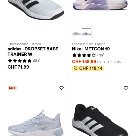
Fitnessschuhe · Damen
Fitnessschuhe · Damen
adidas · DROPSET BASE
Nike · METCON 10
TRAINER W
1
(76)
1
(36)
CHF 138,99
UVP CHF 153,95
CHF 71,99
CHF 118,14
Sale