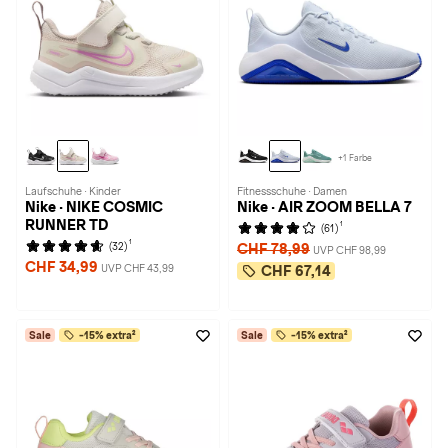
+1 Farbe
Laufschuhe · Kinder
Fitnessschuhe · Damen
Nike · NIKE COSMIC
Nike · AIR ZOOM BELLA 7
RUNNER TD
1
(61)
1
(32)
CHF 78,99
UVP CHF 98,99
CHF 34,99
UVP CHF 43,99
CHF 67,14
Sale
-15% extra²
Sale
-15% extra²