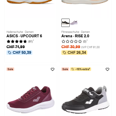
Hallenschuhe · Damen
Fitnessschuhe · Damen
ASICS · UPCOURT 6
Arena · RISE 2.0
1
1
(61)
(0)
CHF 71,99
CHF 30,99
UVP CHF 61,00
CHF 50,39
CHF 26,34
Sale
Sale
-15% extra²