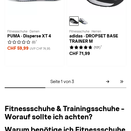
Fitnessschuhe · Damen
Fitnessschuhe · Herren
PUMA · Disperse XT 4
adidas · DROPSET BASE
TRAINER M
1
(0)
1
(101)
CHF 59,99
UVP CHF 74,95
CHF 71,99
Seite 1 von 3
Fitnessschuhe & Trainingsschuhe -
Worauf sollte ich achten?
Warum benötige ich Fitnessschuhe