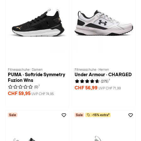
Fitnessschuhe · Damen
Fitnessschuhe · Herren
PUMA · Softride Symmetry
Under Armour · CHARGED
Fuzion Wns
1
(275)
1
(0)
CHF 56,99
UVP CHF 71,99
CHF 59,95
UVP CHF 74,95
Sale
Sale
-15% extra²