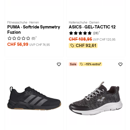
Fitnessschuhe · Herren
Hallenschuhe · Damen
PUMA · Softride Symmetry
ASICS · GEL-TACTIC 12
Fuzion
1
(28)
1
(0)
CHF 108,95
UVP CHF 120,95
CHF 56,99
UVP CHF 74,95
CHF 92,61
Sale
-15% extra²