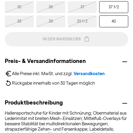
35
36
37
37 1/2
38
39
39 1/2
40
IN DEN WARENKORB
Preis- & Versandinformationen
Alle Preise inkl. MwSt. und zzgl. 
Versandkosten
Rückgabe innerhalb von 30 Tagen möglich
Produktbeschreibung
Hallensportschuhe für Kinder mit Schnürung; Obermaterial aus
Lederimitat mit breiten Mesh-Einsätzen; Mittelfuß-Overlays für
bessere Stabilität bei multidirektionalen Bewegungen;
strapazierfähige Zehen- und Fersenkappe; Labeldetails;