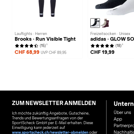
Lauftights · Herren
Freizeitsocken · Unisex
Brooks · Run Visible Tight
adidas · GLOW S
1
1
(15)
(18)
CHF 68,99
CHF 19,99
UVP CHF 89,95
ZUM NEWSLETTER ANMELDEN
Unter
Über uns
Ich möchte zukünftig Angebote, Gutscheine,
Trends und Bewertungsanfragen von der
App
SportScheck GmbH per E-Mail erhalten. Diese
Partnerp
Einwilligung kann jederzeit auf
Nachhalti
www.sportscheck.ch/newsletter-abmelden
oder