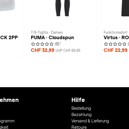
7/8-Tights · Damen
Funktionsshirt 
OCK 2PP
PUMA · Cloudspun
Virtus · R
1
(0)
CHF 32,99
CHF 22,99
UVP CHF 69,95
nehmen
Hilfe
Bestellung
Bezahlung
rogramm
Versand & Lieferung
gkeit
Retoure