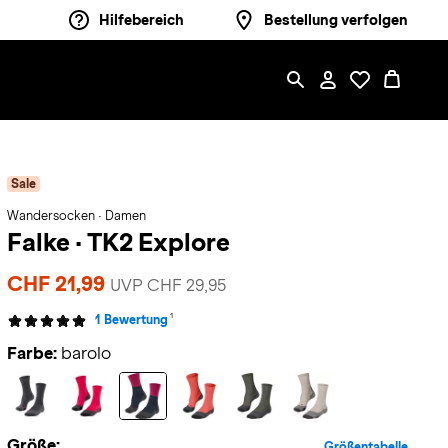
Hilfebereich
Bestellung verfolgen
Sale
Wandersocken · Damen
Falke
·
TK2 Explore
CHF 21,99
UVP CHF 29,95
1
1 Bewertung
Farbe:
barolo
Größe:
Größentabelle