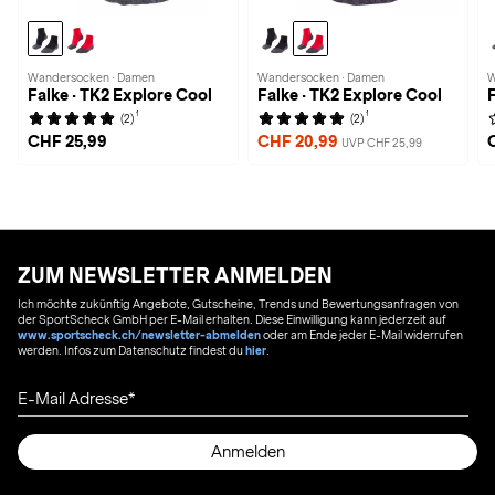
Wandersocken · Damen
Wandersocken · Damen
W
Falke · TK2 Explore Cool
Falke · TK2 Explore Cool
F
1
1
(2)
(2)
CHF 25,99
CHF 20,99
UVP CHF 25,99
ZUM NEWSLETTER ANMELDEN
Ich möchte zukünftig Angebote, Gutscheine, Trends und Bewertungsanfragen von
der SportScheck GmbH per E-Mail erhalten. Diese Einwilligung kann jederzeit auf
www.sportscheck.ch/newsletter-abmelden
oder am Ende jeder E-Mail widerrufen
werden. Infos zum Datenschutz findest du
hier
.
E-Mail Adresse
Anmelden