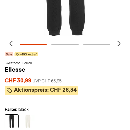
Sale
-15% extra²
Sweathose · Herren
Ellesse
CHF 30,99
UVP CHF 65,95
Aktionspreis:
CHF 26,34
Farbe:
black