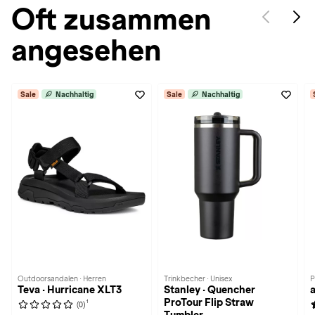
Oft zusammen
angesehen
Sale
Nachhaltig
Sale
Nachhaltig
Outdoorsandalen · Herren
Trinkbecher · Unisex
P
Teva · Hurricane XLT3
Stanley · Quencher
a
ProTour Flip Straw
1
(0)