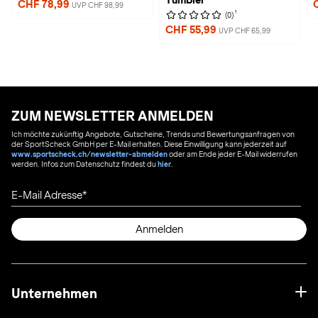
Tumbler
CHF 78,99
UVP CHF 98,99
1
(0)
CHF 55,99
UVP CHF 65,99
ZUM NEWSLETTER ANMELDEN
Ich möchte zukünftig Angebote, Gutscheine, Trends und Bewertungsanfragen von
der SportScheck GmbH per E-Mail erhalten. Diese Einwilligung kann jederzeit auf
www.sportscheck.ch/newsletter-abmelden
oder am Ende jeder E-Mail widerrufen
werden. Infos zum Datenschutz findest du
hier
.
E-Mail Adresse
Anmelden
Unternehmen