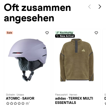
Oft zusammen
angesehen
Sale
Nachhaltig
New Arrival
Skihelm · Unisex
Fleeceshirt · Herren
S
ATOMIC · SAVOR
adidas · TERREX MULTI
ESSENTIALS
1
(0)