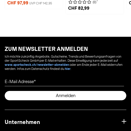
1
(0)
CHF 97,99
UVP CHF 142,95
CHF 82,99
ZUM NEWSLETTER ANMELDEN
Ich möchte zukünftig Angebote, Gutscheine, Trends und Bewertungsanfragen von
der SportScheck GmbH per E-Mail erhalten. Diese Einwilligung kann jederzeit auf
www.sportscheck.ch/newsletter-abmelden
oder am Ende jeder E-Mail widerrufen
werden. Infos zum Datenschutz findest du
hier
.
E-Mail Adresse
Anmelden
Unternehmen