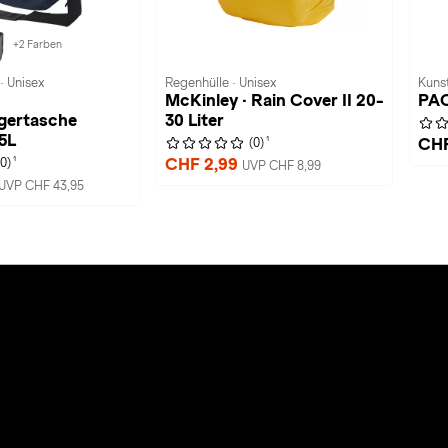
+2 Farben
· Unisex
Regenhülle · Unisex
Kunst
McKinley · Rain Cover II 20-
PAC
gertasche
30 Liter
5L
1
CHF
(0)
1
CHF 2,99
(0)
UVP CHF 8,99
UVP CHF 43,95