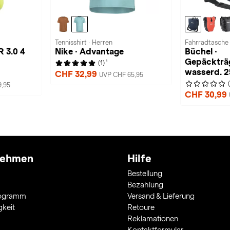
Tennisshirt · Herren
Fahrradtasche 
 3.0 4
Nike · Advantage
Büchel ·
Gepäckträ
1
(1)
wasserd. 2
CHF 32,99
UVP CHF 65,95
9,95
CHF 30,99
nehmen
Hilfe
Bestellung
Bezahlung
rogramm
Versand & Lieferung
gkeit
Retoure
Reklamationen
Kontaktformular