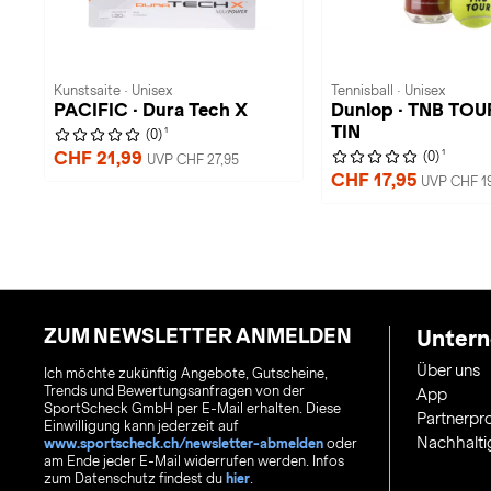
Kunstsaite · Unisex
Tennisball · Unisex
PACIFIC · Dura Tech X
Dunlop · TNB TOUR
TIN
1
(0)
1
CHF 21,99
(0)
UVP CHF 27,95
CHF 17,95
UVP CHF 1
ZUM NEWSLETTER ANMELDEN
Unter
Über uns
Ich möchte zukünftig Angebote, Gutscheine,
Trends und Bewertungsanfragen von der
App
SportScheck GmbH per E-Mail erhalten. Diese
Partnerp
Einwilligung kann jederzeit auf
Nachhalti
www.sportscheck.ch/newsletter-abmelden
oder
am Ende jeder E-Mail widerrufen werden. Infos
zum Datenschutz findest du
hier
.