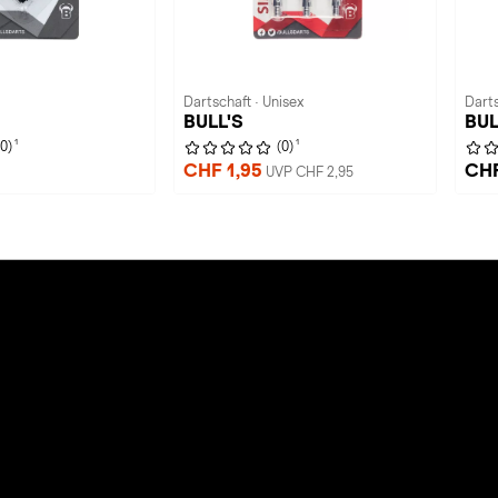
Dartschaft · Unisex
Darts
BULL'S
BUL
1
1
(0)
(0)
CHF 1,95
CHF
UVP CHF 2,95