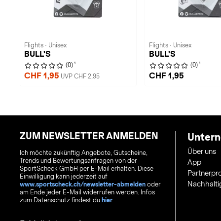
Flights · Unisex
Flights · Unisex
BULL'S
BULL'S
1
1
(0)
(0)
CHF 1,95
CHF 1,95
UVP CHF 2,95
ZUM NEWSLETTER ANMELDEN
Unter
Über uns
Ich möchte zukünftig Angebote, Gutscheine,
Trends und Bewertungsanfragen von der
App
SportScheck GmbH per E-Mail erhalten. Diese
Partnerp
Einwilligung kann jederzeit auf
Nachhalti
www.sportscheck.ch/newsletter-abmelden
oder
am Ende jeder E-Mail widerrufen werden. Infos
zum Datenschutz findest du
hier
.