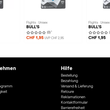
Flights · Unisex
Flights · Unisex
BULL'S
BULL'S
1
(0)
CHF 1,95
CHF 1,95
UVP CHF 2,95
nehmen
Hilfe
Bestellung
Bezahlung
rogramm
Versand & Lieferung
gkeit
Retoure
Reklamationen
Kontaktformular
Barrierefreiheit