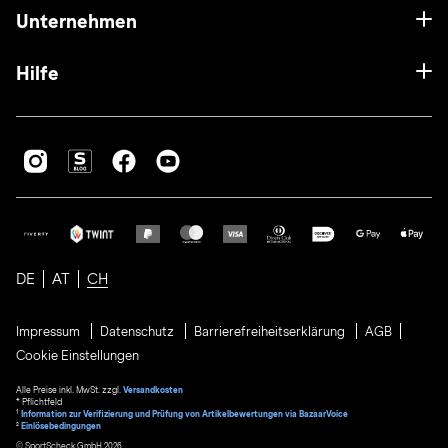
Unternehmen
Hilfe
DE
AT
CH
Impressum
Datenschutz
Barrierefreiheitserklärung
AGB
Cookie Einstellungen
Alle Preise inkl. MwSt. zzgl.
Versandkosten
* Pflichtfeld
1
Information zur Verifizierung und Prüfung von Artikelbewertungen via BazaarVoice
²
Einlösebedingungen
© SportScheck GmbH 2026