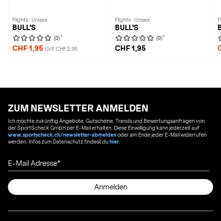
Flights · Unisex
Flights · Unisex
F
BULL'S
BULL'S
1
1
(0)
(0)
CHF 1,95
CHF 1,95
UVP CHF 2,95
ZUM NEWSLETTER ANMELDEN
Ich möchte zukünftig Angebote, Gutscheine, Trends und Bewertungsanfragen von
der SportScheck GmbH per E-Mail erhalten. Diese Einwilligung kann jederzeit auf
www.sportscheck.ch/newsletter-abmelden
oder am Ende jeder E-Mail widerrufen
werden. Infos zum Datenschutz findest du
hier
.
E-Mail Adresse
Anmelden