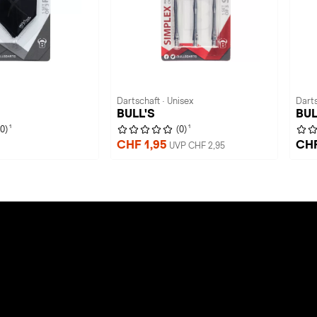
Dartschaft · Unisex
Darts
BULL'S
BUL
1
1
(0)
(0)
CHF 1,95
CHF
UVP CHF 2,95