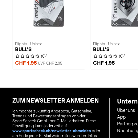
Flights · Unisex
Flights · Unisex
BULL'S
BULL'S
1
1
(0)
(0)
CHF 1,95
CHF 1,95
UVP CHF 2,95
ZUM NEWSLETTER ANMELDEN
Unter
Über uns
Ich möchte zukünftig Angebote, Gutscheine,
Trends und Bewertungsanfragen von der
App
SportScheck GmbH per E-Mail erhalten. Diese
Partnerp
Einwilligung kann jederzeit auf
Nachhalti
www.sportscheck.ch/newsletter-abmelden
oder
am Ende jeder E-Mail widerrufen werden. Infos