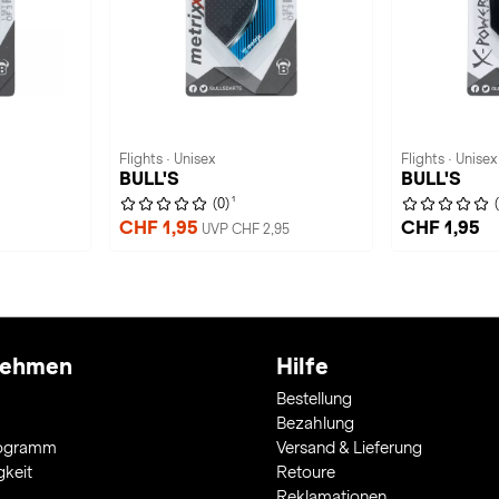
Flights · Unisex
Flights · Unisex
BULL'S
BULL'S
1
(0)
CHF 1,95
CHF 1,95
UVP CHF 2,95
nehmen
Hilfe
Bestellung
Bezahlung
rogramm
Versand & Lieferung
gkeit
Retoure
Reklamationen