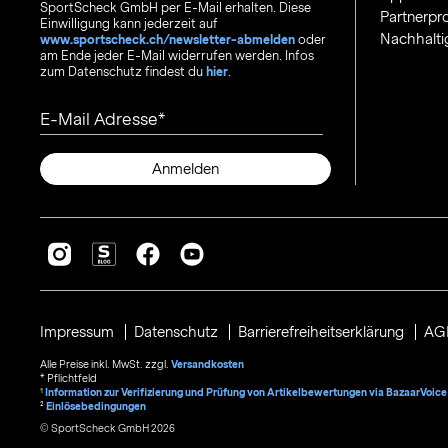
SportScheck GmbH per E-Mail erhalten. Diese
Partnerp
Einwilligung kann jederzeit auf
Nachhalti
www.sportscheck.ch/newsletter-abmelden
oder
am Ende jeder E-Mail widerrufen werden. Infos
zum Datenschutz findest du
hier
.
E-Mail Adresse
Anmelden
Impressum
Datenschutz
Barrierefreiheitserklärung
AG
Alle Preise inkl. MwSt. zzgl.
Versandkosten
* Pflichtfeld
1
Information zur Verifizierung und Prüfung von Artikelbewertungen via BazaarVoice
²
Einlösebedingungen
© SportScheck GmbH 2026