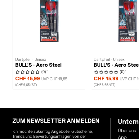
Dartpfeil · Unisex
Dartpfeil · Unisex
BULL'S · Aero Steel
BULL'S · Aero Stee
1
1
(0)
(0)
CHF 15,99
CHF 15,99
UVP CHF 19,95
UVP CHF 1
(CHF 6,65/ST)
(CHF 6,65/ST)
ZUM NEWSLETTER ANMELDEN
Unter
Über uns
Ich möchte zukünftig Angebote, Gutscheine,
Trends und Bewertungsanfragen von der
App