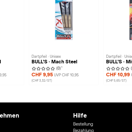
Dartpfeil · Unisex
Dartpfeil · Unis
l
BULL'S · Mach Steel
BULL'S · Mi
1
(0)
CHF 9,95
CHF 10,99
9,95
UVP CHF 10,95
(CHF 3,32/ST)
(CHF 5,65/ST)
nehmen
Hilfe
Bestellung
Bezahlung