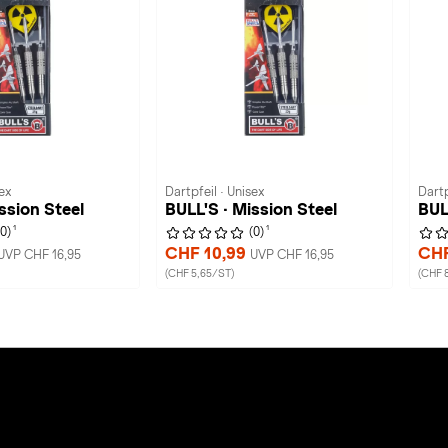
ex
Dartpfeil · Unisex
Dartp
ssion Steel
BULL'S · Mission Steel
BULL
1
1
(0)
(0)
CHF 10,99
CHF
UVP CHF 16,95
UVP CHF 16,95
(CHF 5,65/ST)
(CHF 