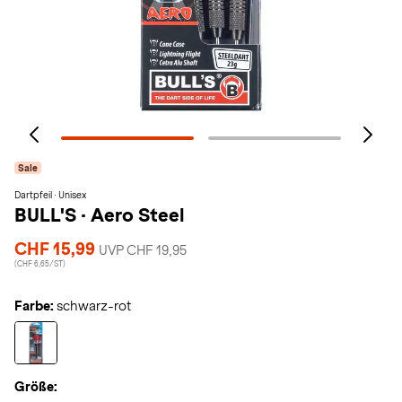
Sale
Dartpfeil · Unisex
BULL'S
·
Aero Steel
CHF 15,99
UVP CHF 19,95
(CHF 6,65/ST)
Farbe:
schwarz-rot
Größe: