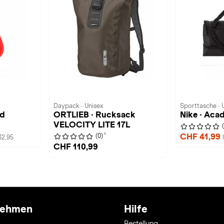
Daypack · Unisex
Sporttasche · 
id
ORTLIEB · Rucksack
Nike · Aca
VELOCITY LITE 17L
1
CHF 41,99
(0)
32,95
CHF 110,99
nehmen
Hilfe
Bestellung