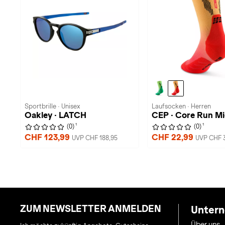
Sportbrille · Unisex
Laufsocken · Herren
Oakley · LATCH
CEP · Core Run M
1
1
(0)
(0)
CHF 123,99
CHF 22,99
UVP CHF 188,95
UVP CHF 
ZUM NEWSLETTER ANMELDEN
Unter
Über uns