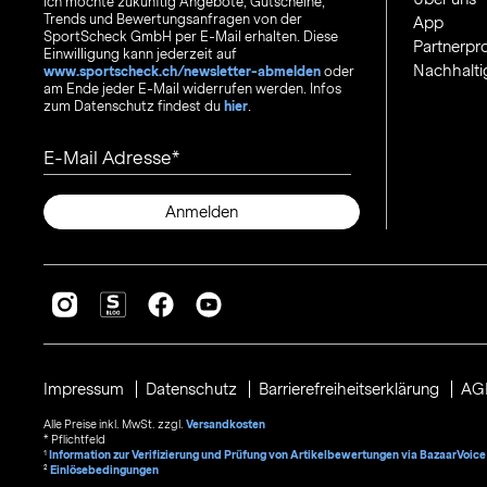
Ich möchte zukünftig Angebote, Gutscheine,
Trends und Bewertungsanfragen von der
App
SportScheck GmbH per E-Mail erhalten. Diese
Partnerp
Einwilligung kann jederzeit auf
Nachhalti
www.sportscheck.ch/newsletter-abmelden
oder
am Ende jeder E-Mail widerrufen werden. Infos
zum Datenschutz findest du
hier
.
E-Mail Adresse
Anmelden
Impressum
Datenschutz
Barrierefreiheitserklärung
AG
Alle Preise inkl. MwSt. zzgl.
Versandkosten
* Pflichtfeld
1
Information zur Verifizierung und Prüfung von Artikelbewertungen via BazaarVoice
²
Einlösebedingungen