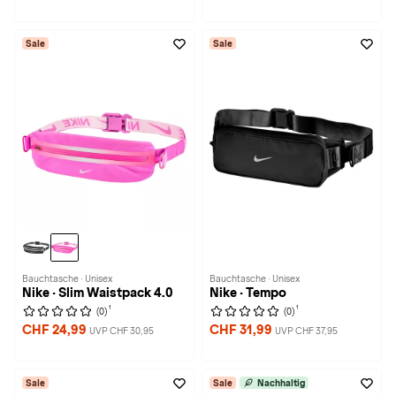
Sale
Sale
Bauchtasche · Unisex
Bauchtasche · Unisex
Nike · Slim Waistpack 4.0
Nike · Tempo
1
1
(0)
(0)
CHF 24,99
CHF 31,99
UVP CHF 30,95
UVP CHF 37,95
Sale
Sale
Nachhaltig