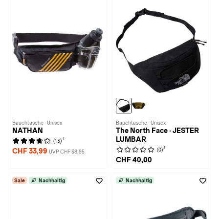
Bauchtasche · Unisex
Bauchtasche · Unisex
NATHAN
The North Face · JESTER
LUMBAR
1
(13)
1
(0)
CHF 33,99
UVP CHF 38,95
CHF 40,00
Sale
Nachhaltig
Nachhaltig