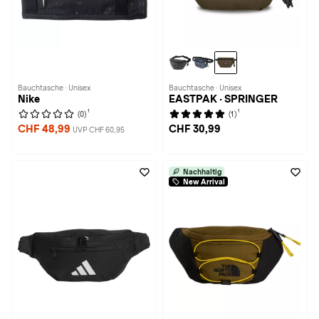
Bauchtasche · Unisex
Bauchtasche · Unisex
Nike
EASTPAK · SPRINGER
1
1
(0)
(1)
CHF 48,99
CHF 30,99
UVP CHF 60,95
Nachhaltig
New Arrival