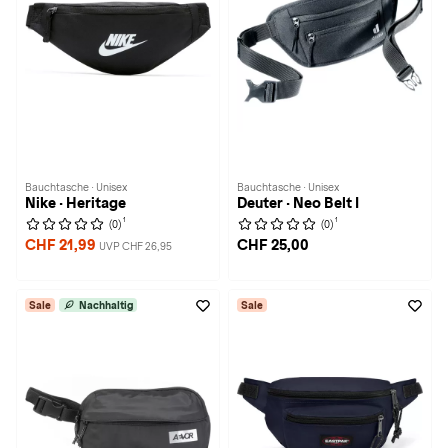
Bauchtasche · Unisex
Bauchtasche · Unisex
Nike · Heritage
Deuter · Neo Belt I
1
1
(0)
(0)
CHF 21,99
CHF 25,00
UVP CHF 26,95
Sale
Nachhaltig
Sale