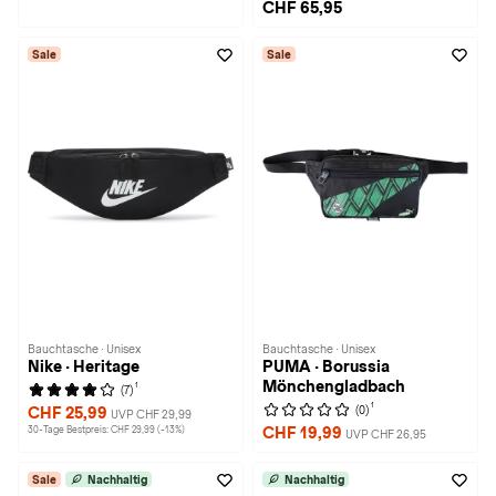
CHF 65,95
Sale
Sale
Bauchtasche · Unisex
Bauchtasche · Unisex
Nike · Heritage
PUMA · Borussia
Mönchengladbach
1
(7)
1
(0)
CHF 25,99
UVP CHF 29,99
30-Tage Bestpreis: CHF 29,99 (-13%)
CHF 19,99
UVP CHF 26,95
Sale
Nachhaltig
Nachhaltig