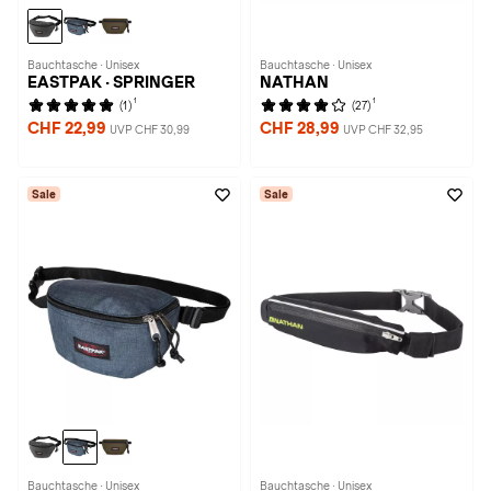
Bauchtasche · Unisex
Bauchtasche · Unisex
EASTPAK · SPRINGER
NATHAN
1
1
(1)
(27)
CHF 22,99
CHF 28,99
UVP CHF 30,99
UVP CHF 32,95
Sale
Sale
Bauchtasche · Unisex
Bauchtasche · Unisex