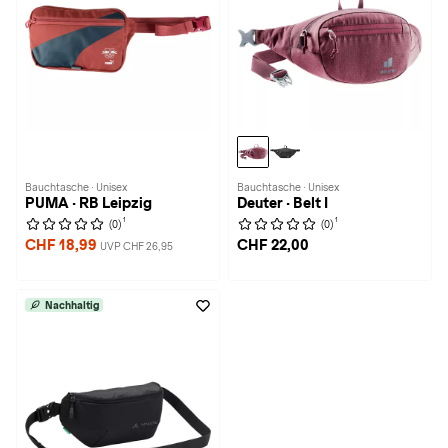
Bauchtasche · Unisex
Bauchtasche · Unisex
PUMA · RB Leipzig
Deuter · Belt I
1
1
(0)
(0)
CHF 18,99
CHF 22,00
UVP CHF 26,95
Nachhaltig