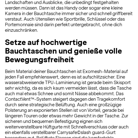
Landschaften und Ausblicke, die unbedingt festgehalten
werden müssen. Dann ist das Handy oder sogar eine kleine
Kamera in der Bauchtasche immer sicher und schnell griffbereit
verstaut. Auch Utensilien wie Sportbrille, Schlüssel oder das
Portemonnaie sind darin perfekt untergebracht, ohne dich
einzuschränken.
Setze auf hochwertige
Bauchtaschen und genieße volle
Bewegungsfreiheit
Beim Material deiner Bauchtaschen ist Exomesh-Material auf
jeden Fall empfehlenswert, denn es ist aufschlitzsicher. Eine
wasserabweisende TPU-Laminierung ist gerade beim Skisport
sehr wichtig, da es sich kaum vermeiden lässt, dass die Tasche
auch mal etwas Schnee und somit Nässe abbekommt. Das
ContactVent™-System steigert dagegen den Tragekomfort
durch seine strategische Belüftung. Auch eine großzügige
Polsterung an exponierten Stellen ist von Vorteil, gerade bei
längeren Touren oder etwas mehr Gewicht in der Tasche. Zur
sicheren und bequemen Befestigung eignen sich
weitenverstellbare Hüftgurte mit Schnellverschluss oder auch
ein ebenfalls verstellbarer Carrysafe©slash guard-Gurt