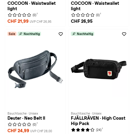
COCOON · Waistwallet
COCOON · Waistwallet
light
light
1
1
(0)
(0)
CHF 21,99
CHF 26,95
UVP CHF 26,95
Sale
Nachhaltig
Nachhaltig
Bauchtasche · Unisex
Bauchtasche · Unisex
Deuter · Neo Belt II
FJÄLLRÄVEN · High Coast
Hip Pack
1
(0)
1
(24)
CHF 24,99
UVP CHF 28,00