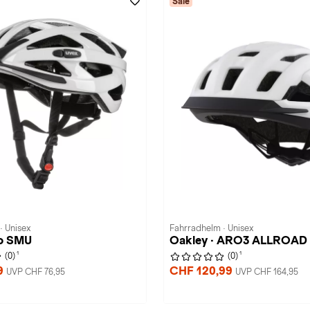
Sale
· Unisex
Fahrradhelm · Unisex
vo SMU
Oakley · ARO3 ALLROAD
1
1
(0)
(0)
9
CHF 120,99
UVP CHF 76,95
UVP CHF 164,95