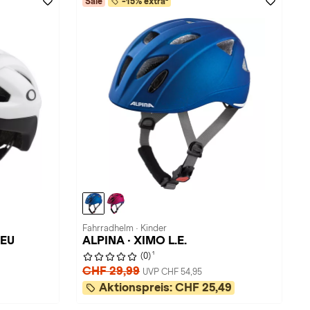
Sale
-15% extra²
Fahrradhelm · Kinder
 EU
ALPINA · XIMO L.E.
1
(0)
CHF 29,99
UVP CHF 54,95
Aktionspreis:
CHF 25,49