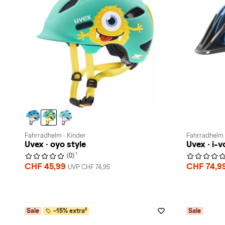
Fahrradhelm · Kinder
Fahrradhelm 
Uvex · oyo style
Uvex · i-v
1
(0)
CHF 45,99
CHF 74,9
UVP CHF 74,95
Sale
-15% extra²
Sale