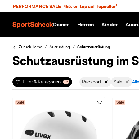
S
PERFORMANCE SALE -15% on top auf Topseller²
p
r
n
Damen
Herren
Kinder
Ausr
g
S
e
p
z
o
u
r
Zurück
Home
Ausrüstung
Schutzausrüstung
m
t
Schutzausrüstung im S
H
S
a
c
u
h
p
e
t
c
Filter & Kategorien
Radsport
Sale
Alle
+2
Filter aktiv für Sporta
Filter akt
k
n
h
a
Sale
Sale
t