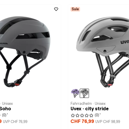
Sale
· Unisex
Fahrradhelm · Unisex
 Soho
Uvex · city stride
1
1
(0)
(0)
99
CHF 76,99
UVP CHF 76,99
UVP CHF 98,99