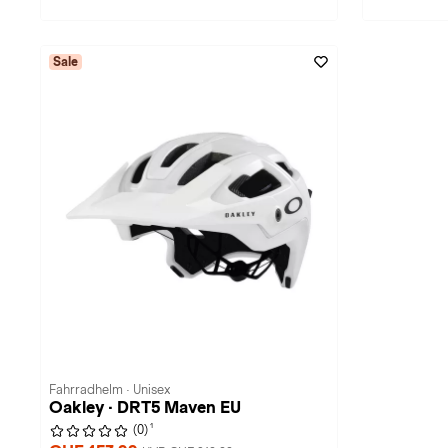
Sale
Fahrradhelm · Unisex
Oakley · DRT5 Maven EU
1
(0)