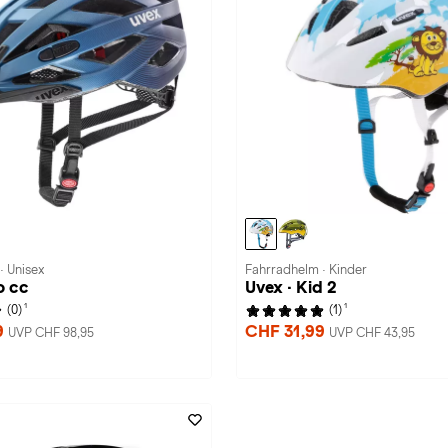
· Unisex
Fahrradhelm · Kinder
o cc
Uvex · Kid 2
1
1
(0)
(1)
9
CHF 31,99
UVP CHF 98,95
UVP CHF 43,95