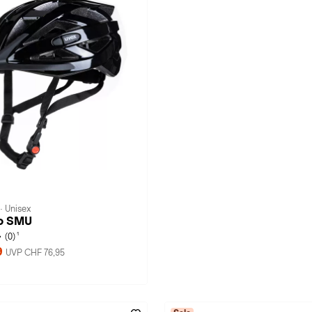
· Unisex
vo SMU
1
(0)
9
UVP CHF 76,95