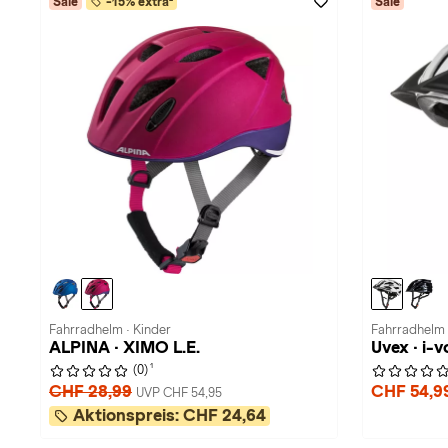
Sale
-15% extra²
Sale
Fahrradhelm · Kinder
Fahrradhelm 
ALPINA · XIMO L.E.
Uvex · i-
1
(0)
CHF 28,99
CHF 54,9
UVP CHF 54,95
Aktionspreis:
CHF 24,64