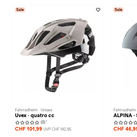
Sale
Sale
Fahrradhelm · Unisex
Fahrradhelm 
Uvex · quatro cc
ALPINA ·
1
(0)
CHF 101,99
CHF 46,
UVP CHF 142,95