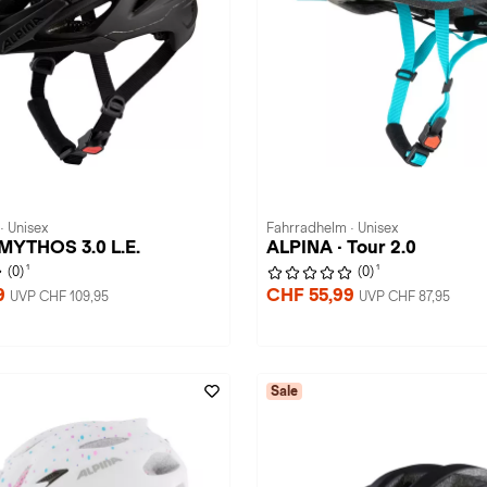
· Unisex
Fahrradhelm · Unisex
 MYTHOS 3.0 L.E.
ALPINA · Tour 2.0
1
1
(0)
(0)
9
CHF 55,99
UVP CHF 109,95
UVP CHF 87,95
Sale