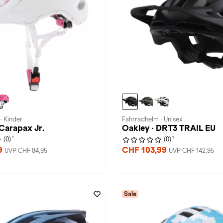
· Kinder
Fahrradhelm · Unisex
Carapax Jr.
Oakley · DRT3 TRAIL EU
1
1
(0)
(0)
9
CHF 103,99
UVP CHF 84,95
UVP CHF 142,95
Sale