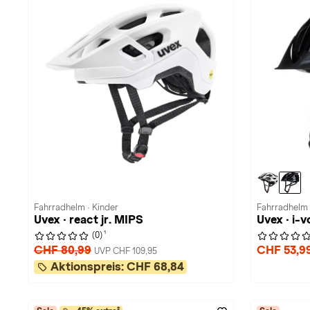
Fahrradhelm · Kinder
Fahrradhelm 
Uvex · react jr. MIPS
Uvex · i-
1
(0)
CHF 80,99
CHF 53,9
UVP CHF 109,95
Aktionspreis:
CHF 68,84