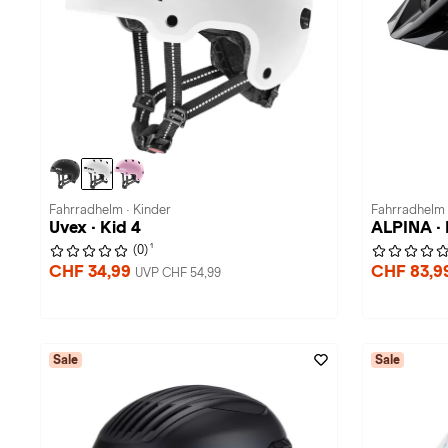
Fahrradhelm · Kinder
Fahrradhelm 
Uvex · Kid 4
ALPINA ·
1
(0)
CHF 34,99
CHF 83,9
UVP CHF 54,99
Sale
Sale