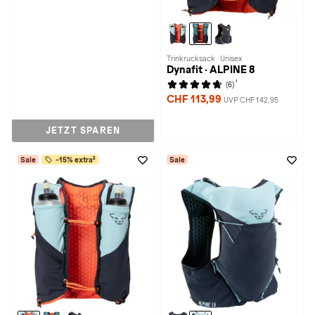
Trinkrucksack · Unisex
Dynafit · ALPINE 8
1
(6)
CHF 113,99
UVP CHF 142,95
JETZT SPAREN
Sale
-15% extra²
Sale