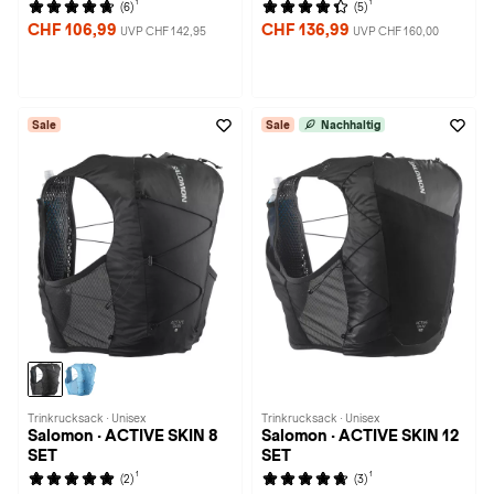
1
1
(6)
(5)
CHF 106,99
CHF 136,99
UVP CHF 142,95
UVP CHF 160,00
Sale
Sale
Nachhaltig
Trinkrucksack · Unisex
Trinkrucksack · Unisex
Salomon · ACTIVE SKIN 8
Salomon · ACTIVE SKIN 12
SET
SET
1
1
(2)
(3)