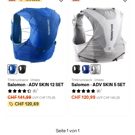
Trinkrucksack · Unisex
Trinkrucksack · Unisex
Salomon · ADV SKIN 12 SET
Salomon · ADV SKIN 5 SET
1
1
(5)
(6)
CHF 141,99
CHF 120,99
UVP CHF 175,95
UVP CHF 140,00
CHF 120,69
Seite 1 von 1