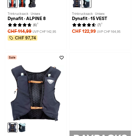
Trinkrucksack · Unisex
Trinkrucksack · Unisex
Dynafit · ALPINE 8
Dynafit · 15 VEST
1
1
(6)
(7)
CHF 114,99
CHF 122,99
UVP CHF 142,95
UVP CHF 164,95
CHF 97,74
Sale