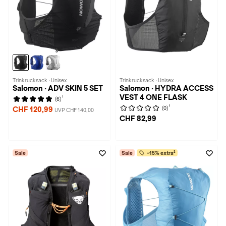
Trinkrucksack · Unisex
Trinkrucksack · Unisex
Salomon · ADV SKIN 5 SET
Salomon · HYDRA ACCESS
VEST 4 ONE FLASK
1
(6)
1
(0)
CHF 120,99
UVP CHF 140,00
CHF 82,99
Sale
Sale
-15% extra²