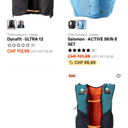
Trinkrucksack · Unisex
Trinkrucksack · Unisex
Dynafit · ULTRA 12
Salomon · ACTIVE SKIN 8
SET
1
(0)
1
(2)
CHF 112,99
UVP CHF 153,95
CHF 101,99
UVP CHF 126,95
CHF 86,69
Sale