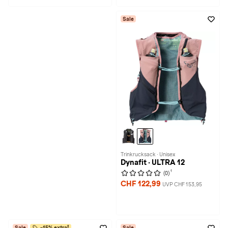
Sale
Trinkrucksack · Unisex
Dynafit · ULTRA 12
1
(0)
CHF 122,99
UVP CHF 153,95
Sale
-15% extra²
Sale