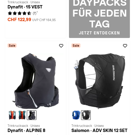
DAYPACKS
Trinkrucksack · Unisex
Dynafit · 15 VEST
FÜR JEDEN
1
(7)
CHF 122,99
UVP CHF 164,95
TAG
JETZT ENTDECKEN
Sale
Sale
Trinkrucksack · Unisex
Trinkrucksack · Unisex
Dynafit · ALPINE 8
Salomon · ADV SKIN 12 SET