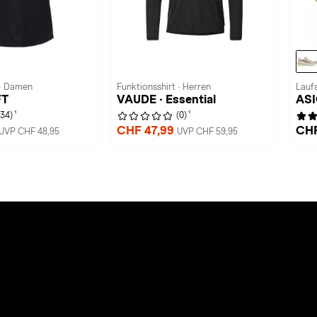
 · Damen
Funktionsshirt · Herren
Lauf
FT
VAUDE · Essential
ASI
1
1
(34)
(0)
CHF 47,99
CHF
UVP CHF 48,95
UVP CHF 59,95