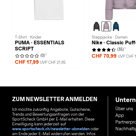
T-Shirt · Kinder
Steppjacke · Damen
PUMA · ESSENTIALS
Nike · Classic Puff
SCRIPT
1
(35)
1
CHF 70,99
(0)
UVP CHF 1
CHF 17,99
UVP CHF 21,95
ZUM NEWSLETTER ANMELDEN
Unter
Über uns
Ich möchte zukünftig Angebote, Gutscheine,
Trends und Bewertungsanfragen von der
App
SportScheck GmbH per E-Mail erhalten. Diese
Partnerp
Einwilligung kann jederzeit auf
Nachhalti
www.sportscheck.ch/newsletter-abmelden
oder
am Ende jeder E-Mail widerrufen werden. Infos