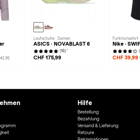
Laufschuhe · Damen
Funktionsshirt
er
ASICS · NOVABLAST 6
Nike · SWI
1
(16)
CHF 175,99
CHF 39,99
42,95
nehmen
Hilfe
Bestellung
Bezahlung
rogramm
Versand & Lieferung
gkeit
Retoure
Reklamationen