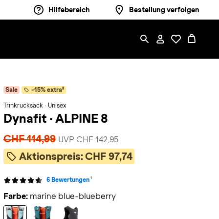
Hilfebereich
Bestellung verfolgen
Sale
-15% extra²
Trinkrucksack · Unisex
Dynafit
·
ALPINE 8
CHF 114,99
UVP CHF 142,95
Aktionspreis:
CHF 97,74
1
6 Bewertungen
Farbe:
marine blue-blueberry