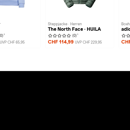
r
Steppjacke · Herren
Boxh
The North Face · HUILA
adi
1
1
(0)
(0)
CHF 114,99
CHF
UVP CHF 65,95
UVP CHF 229,95