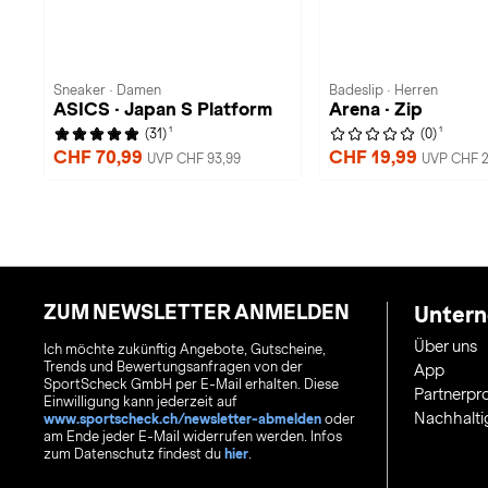
Sneaker · Damen
Badeslip · Herren
ASICS · Japan S Platform
Arena · Zip
1
1
(31)
(0)
CHF 70,99
CHF 19,99
UVP CHF 93,99
UVP CHF 2
ZUM NEWSLETTER ANMELDEN
Unter
Über uns
Ich möchte zukünftig Angebote, Gutscheine,
Trends und Bewertungsanfragen von der
App
SportScheck GmbH per E-Mail erhalten. Diese
Partnerp
Einwilligung kann jederzeit auf
Nachhalti
www.sportscheck.ch/newsletter-abmelden
oder
am Ende jeder E-Mail widerrufen werden. Infos
zum Datenschutz findest du
hier
.