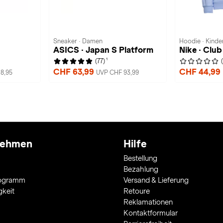
Sneaker · Damen
Hoodie · Kinde
ASICS · Japan S Platform
Nike · Club
1
(77)
CHF 63,99
CHF 44,99
8,95
UVP CHF 93,99
nehmen
Hilfe
Bestellung
Bezahlung
rogramm
Versand & Lieferung
gkeit
Retoure
Reklamationen
Kontaktformular