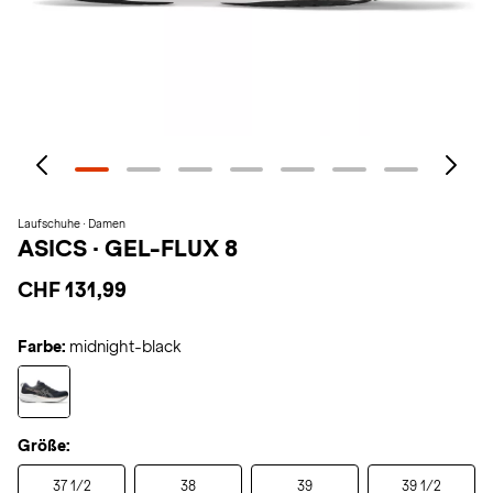
Laufschuhe · Damen
ASICS
·
GEL-FLUX 8
CHF 131,99
Farbe:
midnight-black
Größe:
37 1/2
38
39
39 1/2