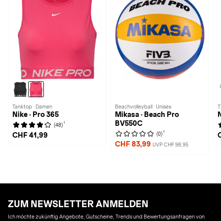
Tanktop · Damen
Beachvolleyball · Unisex
T
Nike · Pro 365
Mikasa · Beach Pro
BV550C
1
(48)
1
(0)
CHF 41,99
CHF 83,99
UVP CHF 98,95
ZUM NEWSLETTER ANMELDEN
Ich möchte zukünftig Angebote, Gutscheine, Trends und Bewertungsanfragen von