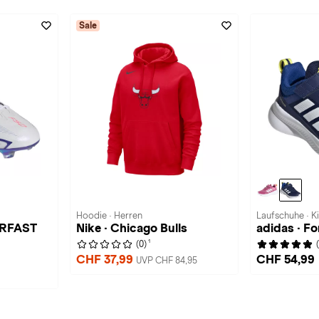
Sale
Hoodie · Herren
Laufschuhe · K
ERFAST
Nike · Chicago Bulls
adidas · Fo
1
(0)
CHF 37,99
CHF 54,99
UVP CHF 84,95