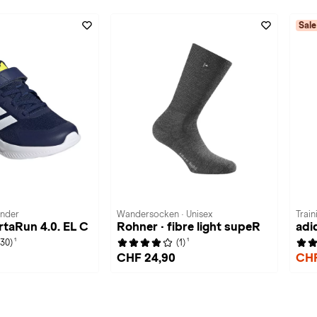
Sale
inder
Wandersocken · Unisex
Train
rtaRun 4.0. EL C
Rohner · fibre light supeR
adi
1
1
(30)
(1)
CHF 24,90
CHF