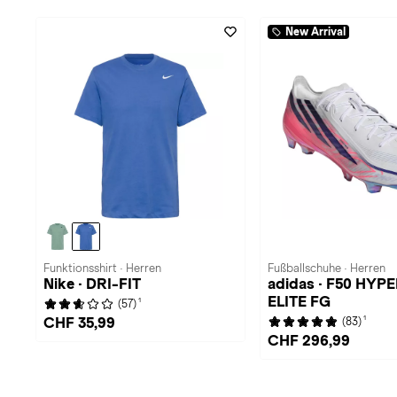
New Arrival
Funktionsshirt · Herren
Fußballschuhe · Herren
Nike · DRI-FIT
adidas · F50 HYP
ELITE FG
1
(57)
1
CHF 35,99
(83)
CHF 296,99