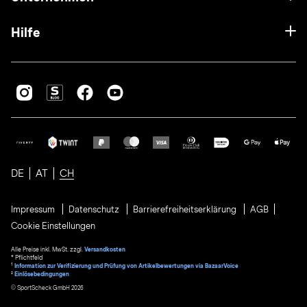
Hilfe
DE
AT
CH
Impressum
Datenschutz
Barrierefreiheitserklärung
AGB
Cookie Einstellungen
Alle Preise inkl. MwSt. zzgl.
Versandkosten
* Pflichtfeld
1
Information zur Verifizierung und Prüfung von Artikelbewertungen via BazaarVoice
²
Einlösebedingungen
© SportScheck GmbH 2026