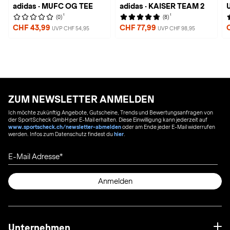
adidas · MUFC OG TEE
adidas · KAISER TEAM 2
U
1
1
(0)
(8)
CHF 43,99
CHF 77,99
UVP CHF 54,95
UVP CHF 98,95
ZUM NEWSLETTER ANMELDEN
Ich möchte zukünftig Angebote, Gutscheine, Trends und Bewertungsanfragen von
der SportScheck GmbH per E-Mail erhalten. Diese Einwilligung kann jederzeit auf
www.sportscheck.ch/newsletter-abmelden
oder am Ende jeder E-Mail widerrufen
werden. Infos zum Datenschutz findest du
hier
.
E-Mail Adresse
Anmelden
Unternehmen