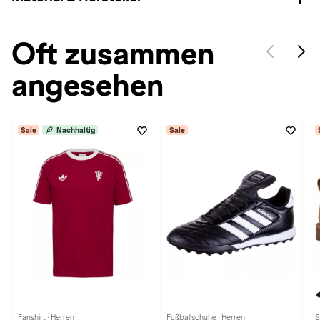
Oft zusammen
angesehen
Sale
Nachhaltig
Sale
Fanshirt · Herren
Fußballschuhe · Herren
S