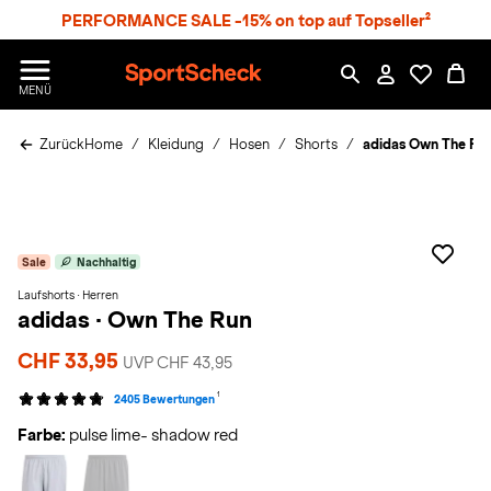
S
PERFORMANCE SALE -15% on top auf Topseller²
p
r
n
S
MENÜ
g
p
e
o
z
Zurück
Home
Kleidung
Hosen
Shorts
adidas Own The Run
r
u
t
m
S
H
c
a
h
u
e
p
Sale
Nachhaltig
c
t
k
Laufshorts · Herren
adidas
·
Own The Run
n
h
CHF 33,95
a
UVP CHF 43,95
1
t
2405 Bewertungen
Farbe:
pulse lime- shadow red