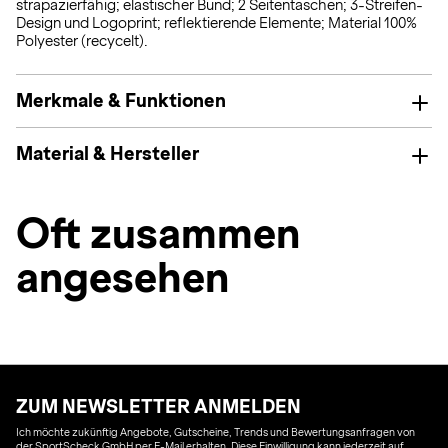
strapazierfähig; elastischer Bund; 2 Seitentaschen; 3-Streifen-
Design und Logoprint; reflektierende Elemente; Material 100%
Polyester (recycelt).
Merkmale & Funktionen
Material & Hersteller
Oft zusammen
angesehen
ZUM NEWSLETTER ANMELDEN
Ich möchte zukünftig Angebote, Gutscheine, Trends und Bewertungsanfragen von
der SportScheck GmbH per E-Mail erhalten. Diese Einwilligung kann jederzeit auf