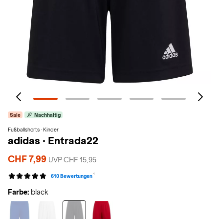
Sale
Nachhaltig
Fußballshorts · Kinder
adidas
·
Entrada22
CHF 7,99
UVP CHF 15,95
1
610 Bewertungen
Farbe:
black