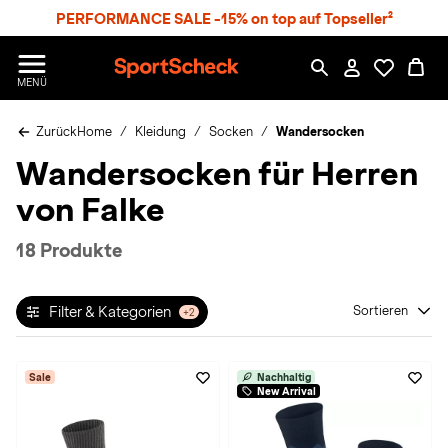
S
PERFORMANCE SALE -15% on top auf Topseller²
p
r
n
S
MENÜ
g
p
e
o
z
Zurück
Home
Kleidung
Socken
Wandersocken
r
u
t
Wandersocken für Herren
m
S
H
c
von Falke
a
h
u
e
p
c
18 Produkte
t
k
n
h
Filter & Kategorien
Sortieren
+2
a
t
Sale
Nachhaltig
New Arrival