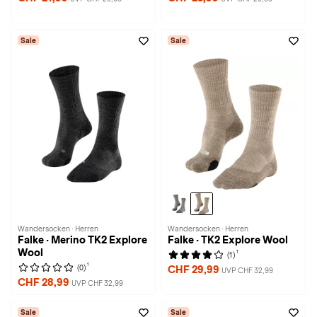
Sale
Sale
Wandersocken · Herren
Wandersocken · Herren
Falke · Merino TK2 Explore
Falke · TK2 Explore Wool
Wool
1
(1)
1
(0)
CHF 29,99
UVP CHF 32,99
CHF 28,99
UVP CHF 32,99
Sale
Sale