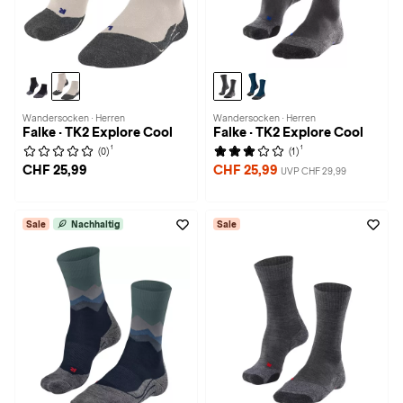
Wandersocken · Herren
Wandersocken · Herren
Falke · TK2 Explore Cool
Falke · TK2 Explore Cool
1
1
(0)
(1)
CHF 25,99
CHF 25,99
UVP CHF 29,99
Sale
Nachhaltig
Sale