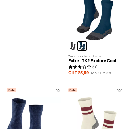
Wandersocken · Herren
Falke · TK2 Explore Cool
1
(1)
CHF 25,99
UVP CHF 29,99
Sale
Sale