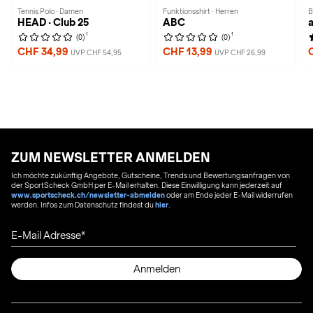
Tennis Polo · Damen
Funktionsshirt · Herren
B
HEAD · Club 25
ABC
1
1
(0)
(0)
CHF 34,99
CHF 13,99
UVP CHF 54,95
UVP CHF 26,99
ZUM NEWSLETTER ANMELDEN
Ich möchte zukünftig Angebote, Gutscheine, Trends und Bewertungsanfragen von
der SportScheck GmbH per E-Mail erhalten. Diese Einwilligung kann jederzeit auf
www.sportscheck.ch/newsletter-abmelden
oder am Ende jeder E-Mail widerrufen
werden. Infos zum Datenschutz findest du
hier
.
E-Mail Adresse
Anmelden