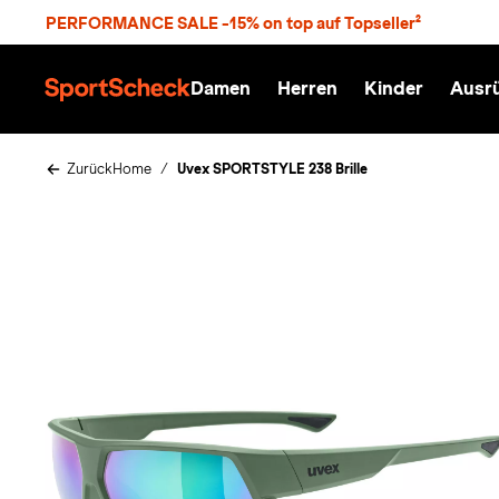
S
PERFORMANCE SALE -15% on top auf Topseller²
p
r
n
Damen
Herren
Kinder
Ausr
g
S
e
p
z
o
u
r
Zurück
Home
Uvex SPORTSTYLE 238 Brille
m
t
H
S
a
c
u
h
p
e
t
c
k
n
h
a
t