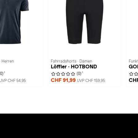
· Herren
Fahrradshorts · Damen
Funk
Löffler · HOTBOND
GO
1
1
(0)
(0)
CHF 91,99
CHF
UVP CHF 54,95
UVP CHF 159,95