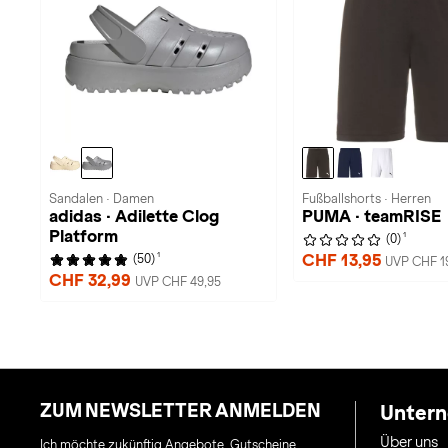
Sandalen · Damen
Fußballshorts · Herren
adidas · Adilette Clog
PUMA · teamRISE
Platform
1
(0)
1
CHF 13,95
(50)
UVP CHF 1
CHF 32,99
UVP CHF 49,95
ZUM NEWSLETTER ANMELDEN
Unter
Über uns
Ich möchte zukünftig Angebote, Gutscheine,