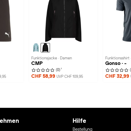
Funktionsjacke · Damen
Funktionsshirt 
CMP
Gonso · -
1
(0)
CHF 58,99
CHF 32,99
9,95
UVP CHF 109,95
nehmen
Hilfe
Bestellung