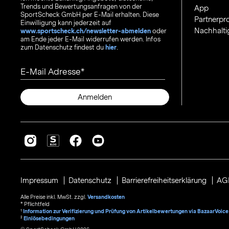
Trends und Bewertungsanfragen von der
App
SportScheck GmbH per E-Mail erhalten. Diese
Partnerp
Einwilligung kann jederzeit auf
Nachhalti
www.sportscheck.ch/newsletter-abmelden
oder
am Ende jeder E-Mail widerrufen werden. Infos
zum Datenschutz findest du
hier
.
E-Mail Adresse
Anmelden
Impressum
Datenschutz
Barrierefreiheitserklärung
AG
Alle Preise inkl. MwSt. zzgl.
Versandkosten
* Pflichtfeld
1
Information zur Verifizierung und Prüfung von Artikelbewertungen via BazaarVoice
²
Einlösebedingungen