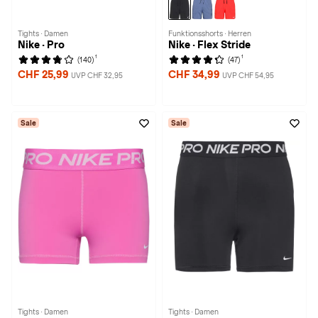
Tights · Damen
Funktionsshorts · Herren
Nike · Pro
Nike · Flex Stride
1
1
(140)
(47)
CHF 25,99
CHF 34,99
UVP CHF 32,95
UVP CHF 54,95
Sale
Sale
Tights · Damen
Tights · Damen