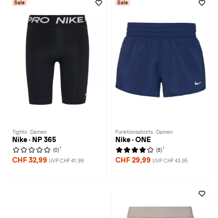
Sale
Sale
Tights · Damen
Funktionsshorts · Damen
Nike · NP 365
Nike · ONE
1
1
(0)
(8)
CHF 32,99
CHF 29,99
UVP CHF 41,99
UVP CHF 43,95