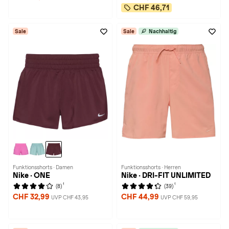
CHF 46,71
Sale
Sale
Nachhaltig
Funktionsshorts · Damen
Funktionsshorts · Herren
Nike · ONE
Nike · DRI-FIT UNLIMITED
1
1
(8)
(39)
CHF 32,99
CHF 44,99
UVP CHF 43,95
UVP CHF 59,95