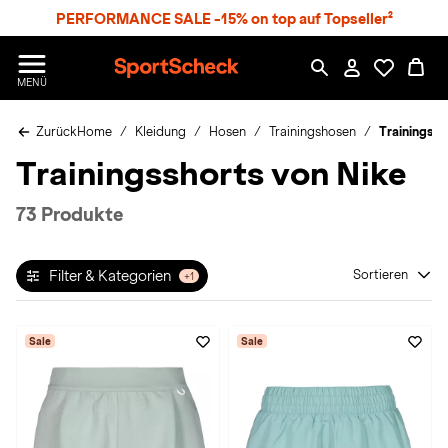
S
PERFORMANCE SALE -15% on top auf Topseller²
p
r
n
S
MENÜ
g
p
e
o
z
Zurück
Home
Kleidung
Hosen
Trainingshosen
Trainingssh
r
u
t
Trainingsshorts von Nike
m
S
H
c
a
h
73 Produkte
u
e
p
c
t
k
Filter & Kategorien
Sortieren
+1
n
h
a
Sale
Sale
t