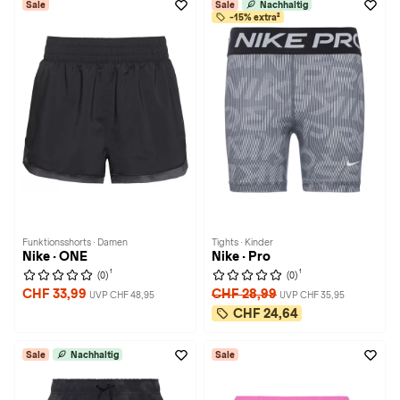
Sale
Sale
Nachhaltig
-15% extra²
Funktionsshorts · Damen
Tights · Kinder
Nike · ONE
Nike · Pro
1
1
(0)
(0)
CHF 33,99
CHF 28,99
UVP CHF 48,95
UVP CHF 35,95
CHF 24,64
Sale
Nachhaltig
Sale