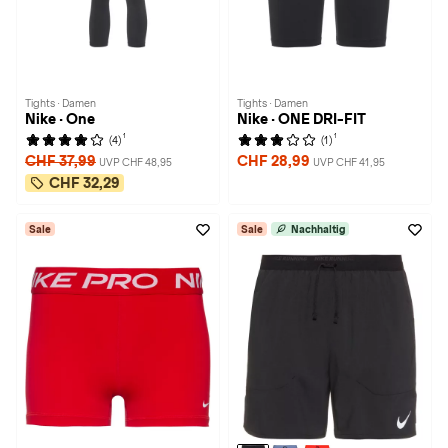
Tights · Damen
Tights · Damen
Nike · One
Nike · ONE DRI-FIT
1
1
(4)
(1)
CHF 37,99
CHF 28,99
UVP CHF 48,95
UVP CHF 41,95
CHF 32,29
Sale
Sale
Nachhaltig