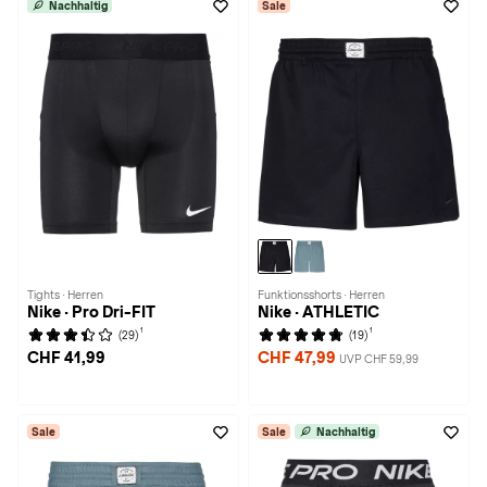
Nachhaltig
Sale
Tights · Herren
Funktionsshorts · Herren
Nike · Pro Dri-FIT
Nike · ATHLETIC
1
1
(29)
(19)
CHF 41,99
CHF 47,99
UVP CHF 59,99
Sale
Sale
Nachhaltig