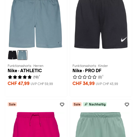
Funktionsshorts · Herren
Funktionsshorts · Kinder
Nike · ATHLETIC
Nike · PRO DF
1
1
(19)
(0)
CHF 47,99
CHF 34,99
UVP CHF 59,99
UVP CHF 43,99
Sale
Sale
Nachhaltig