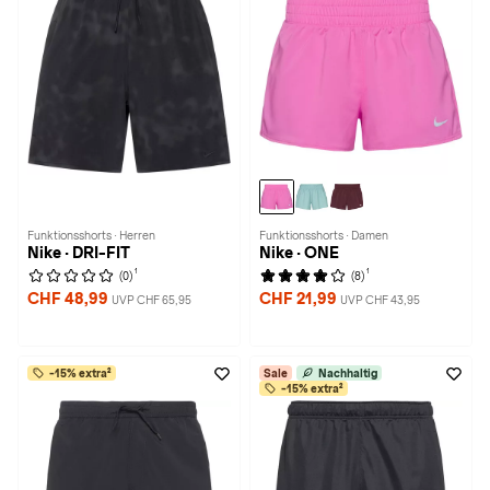
Funktionsshorts · Herren
Funktionsshorts · Damen
Nike · DRI-FIT
Nike · ONE
1
1
(0)
(8)
CHF 48,99
CHF 21,99
UVP CHF 65,95
UVP CHF 43,95
-15% extra²
Sale
Nachhaltig
-15% extra²