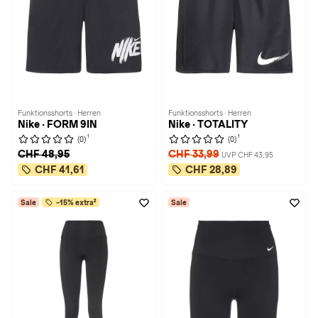
Funktionsshorts · Herren
Funktionsshorts · Herren
Nike · FORM 9IN
Nike · TOTALITY
1
1
(0)
(0)
CHF 48,95
CHF 33,99
UVP CHF 43,95
CHF 41,61
CHF 28,89
Sale
-15% extra²
Sale