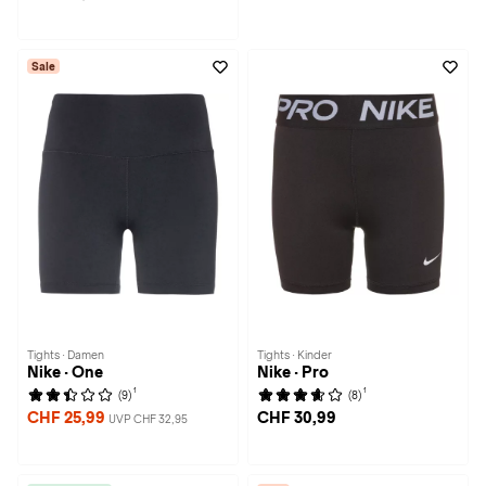
Sale
Tights · Damen
Tights · Kinder
Nike · One
Nike · Pro
1
1
(9)
(8)
CHF 25,99
CHF 30,99
UVP CHF 32,95