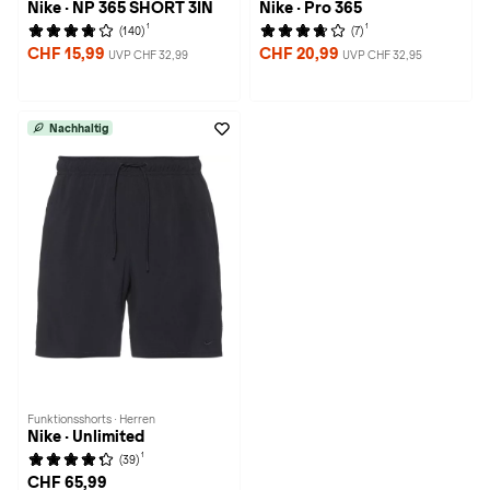
Nike · NP 365 SHORT 3IN
Nike · Pro 365
1
1
(140)
(7)
CHF 15,99
CHF 20,99
UVP CHF 32,99
UVP CHF 32,95
Nachhaltig
Funktionsshorts · Herren
Nike · Unlimited
1
(39)
CHF 65,99