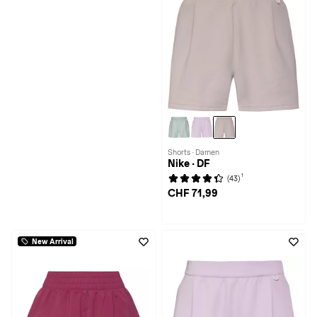
Shorts · Damen
Nike · DF
1
(43)
CHF 71,99
New Arrival