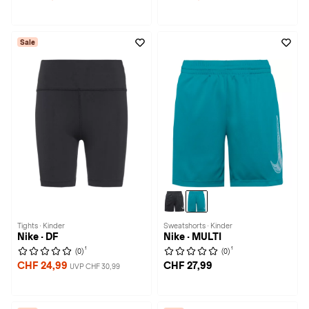
Sale
Tights · Kinder
Sweatshorts · Kinder
Nike · DF
Nike · MULTI
1
1
(0)
(0)
CHF 24,99
CHF 27,99
UVP CHF 30,99