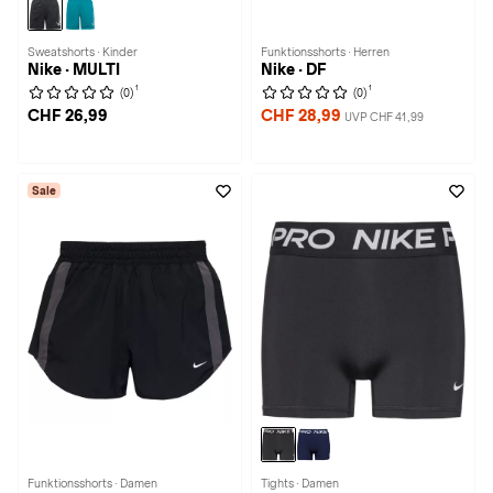
Sweatshorts · Kinder
Funktionsshorts · Herren
Nike · MULTI
Nike · DF
1
1
(0)
(0)
CHF 26,99
CHF 28,99
UVP CHF 41,99
Sale
Funktionsshorts · Damen
Tights · Damen