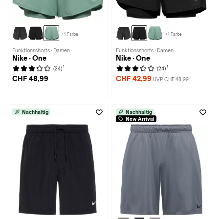
+1 Farbe
+1 Farbe
Funktionsshorts · Damen
Funktionsshorts · Damen
Nike · One
Nike · One
1
1
(24)
(24)
CHF 48,99
CHF 42,99
UVP CHF 48,99
Nachhaltig
Nachhaltig
New Arrival