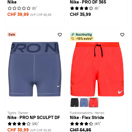
Nike
Nike · PRO DF 365
1
1
(0)
(6)
CHF 39,99
CHF 35,99
UVP CHF 48,99
Sale
Nachhaltig
-15% extra²
Tights · Damen
Funktionsshorts · Herren
Nike · PRO NP SCULPT DF
Nike · Flex Stride
1
1
(26)
(47)
CHF 30,99
CHF 54,95
UVP CHF 43,95