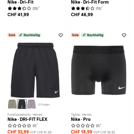
Nike · Dri-Fit
Nike · Dri-Fit Form
1
1
(25)
(15)
CHF 41,99
CHF 46,99
Sale
Nachhaltig
Sale
Nachhaltig
+3 Farben
Funktionsshorts · Herren
Tights · Herren
Nike · DRI-FIT FLEX
Nike · Pro
1
1
(0)
(0)
CHF 32,99
CHF 18,99
UVP CHF 41,99
UVP CHF 36,95