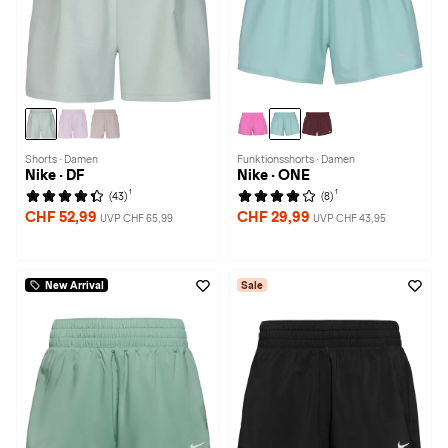
Shorts · Damen
Funktionsshorts · Damen
Nike · DF
Nike · ONE
1
1
(43)
(8)
CHF 52,99
CHF 29,99
UVP CHF 65,99
UVP CHF 43,95
New Arrival
Sale