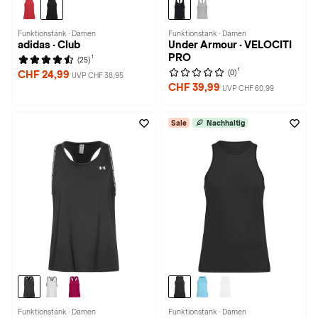
Funktionstank · Damen
Funktionstank · Damen
adidas · Club
Under Armour · VELOCITI
PRO
1
(25)
1
(0)
CHF 24,99
UVP CHF 38,95
CHF 39,99
UVP CHF 60,99
Sale
Nachhaltig
Funktionstank · Damen
Funktionstank · Damen