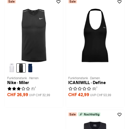
Sale
Sale
Funktionstank · Herren
Funktionstank · Damen
Nike · Miler
ICANIWILL · Define
1
1
(1)
(0)
CHF 26,99
CHF 42,99
UVP CHF 32,99
UVP CHF 53,99
Sale
Nachhaltig