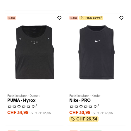
Sale
Sale
-15% extra²
Funktionstank · Damen
Funktionstank · Kinder
PUMA · Hyrox
Nike · PRO
1
1
(0)
(0)
CHF 34,99
CHF 30,99
UVP CHF 43,95
UVP CHF 38,95
CHF 26,34