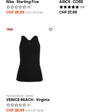
Nike · Starting Five
ASICS · CORE
1
1
(0)
(24)
CHF 26,99
CHF 27,99
UVP CHF 37,95
Sale
Funktionstank · Damen
VENICE BEACH · Virginia
1
(0)
CHF 26,99
UVP CHF 43,99