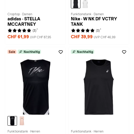
Croptop · Damen
Funktionstank · Damen
adidas · STELLA
Nike · W NK DF VCTRY
MCCARTNEY
TANK
1
1
(3)
(3)
CHF 61,99
CHF 39,99
UVP CHF 87,95
UVP CHF 46,99
Sale
Nachhaltig
Nachhaltig
Funktionstank · Herren
Funktionstank · Herren