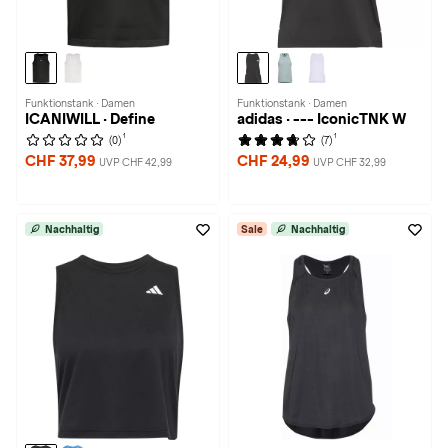
Funktionstank · Damen
Funktionstank · Damen
ICANIWILL · Define
adidas · --- IconicTNK W
1
1
(0)
(7)
CHF 37,99
CHF 24,99
UVP CHF 42,99
UVP CHF 32,99
Nachhaltig
Sale
Nachhaltig