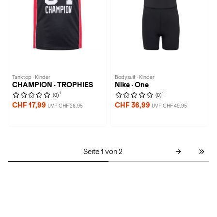
Tanktop · Kinder
Bodysuit · Kinder
CHAMPION · TROPHIES
Nike · One
1
1
(0)
(0)
CHF 17,99
CHF 36,99
UVP CHF 26,95
UVP CHF 49,95
Seite 1 von 2