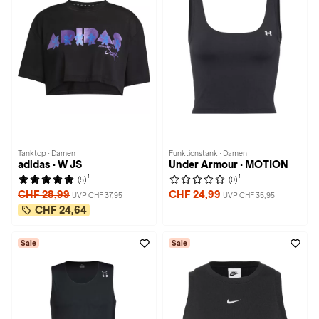
Tanktop · Damen
Funktionstank · Damen
adidas · W JS
Under Armour · MOTION
1
1
(5)
(0)
CHF 28,99
CHF 24,99
UVP CHF 37,95
UVP CHF 35,95
CHF 24,64
Sale
Sale