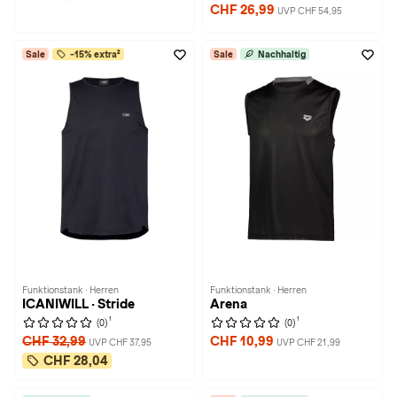
CHF 26,99
UVP CHF 54,95
Sale
-15% extra²
Sale
Nachhaltig
Funktionstank · Herren
Funktionstank · Herren
ICANIWILL · Stride
Arena
1
1
(0)
(0)
CHF 32,99
CHF 10,99
UVP CHF 37,95
UVP CHF 21,99
CHF 28,04