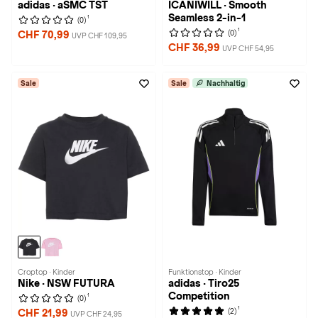
adidas · aSMC TST
ICANIWILL · Smooth
Seamless 2-in-1
1
(0)
1
(0)
CHF 70,99
UVP CHF 109,95
CHF 36,99
UVP CHF 54,95
Sale
Sale
Nachhaltig
Croptop · Kinder
Funktionstop · Kinder
Nike · NSW FUTURA
adidas · Tiro25
Competition
1
(0)
1
(2)
CHF 21,99
UVP CHF 24,95