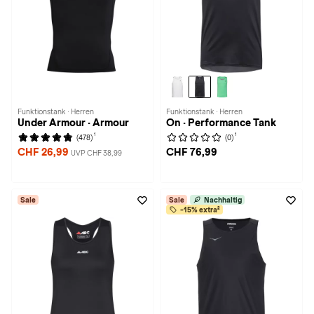
Funktionstank · Herren
Funktionstank · Herren
Under Armour · Armour
On · Performance Tank
1
1
(478)
(0)
CHF 26,99
CHF 76,99
UVP CHF 38,99
Sale
Sale
Nachhaltig
-15% extra²