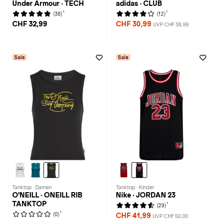
Under Armour · TECH
adidas · CLUB
1
1
(38)
(12)
CHF 32,99
CHF 30,99
UVP CHF 38,99
Sale
Sale
Tanktop · Damen
Tanktop · Kinder
O'NEILL · ONEILL RIB
Nike · JORDAN 23
TANKTOP
1
(29)
1
(0)
CHF 41,99
UVP CHF 50,00