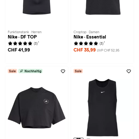
Funktionstank · Herren
Croptop · Damen
Nike · DF TOP
Nike · Essential
1
1
(3)
(3)
CHF 41,99
CHF 35,99
UVP CHF 52,95
Sale
Nachhaltig
Sale