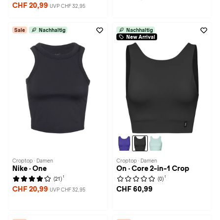
CHF 20,99
UVP CHF 32,95
Sale
Nachhaltig
Nachhaltig
New Arrival
Croptop · Damen
Croptop · Damen
Nike · One
On · Core 2-in-1 Crop
1
1
(21)
(0)
CHF 20,99
CHF 60,99
UVP CHF 32,95