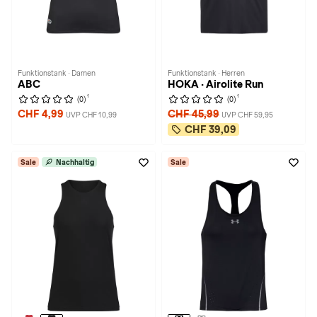
Funktionstank · Damen
Funktionstank · Herren
ABC
HOKA · Airolite Run
1
1
(0)
(0)
CHF 4,99
CHF 45,99
UVP CHF 10,99
UVP CHF 59,95
CHF 39,09
Sale
Nachhaltig
Sale