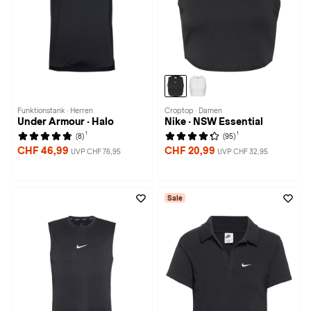
Funktionstank · Herren
Croptop · Damen
Under Armour · Halo
Nike · NSW Essential
1
1
(8)
(95)
CHF 46,99
CHF 20,99
UVP CHF 76,95
UVP CHF 32,95
Sale