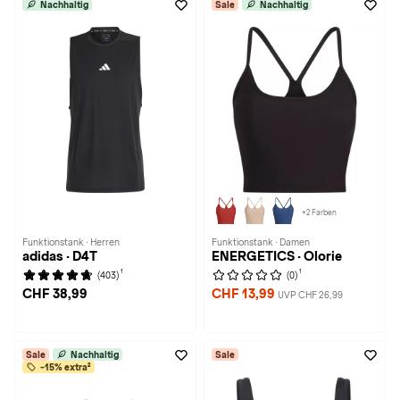
Nachhaltig
Sale
Nachhaltig
+2 Farben
Funktionstank · Herren
Funktionstank · Damen
adidas · D4T
ENERGETICS · Olorie
1
1
(403)
(0)
CHF 38,99
CHF 13,99
UVP CHF 26,99
Sale
Nachhaltig
Sale
-15% extra²