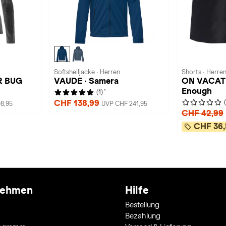
Softshelljacke · Herren
Shorts · Herre
R BUG
VAUDE · Samera
ON VACATI
Enough
1
(1)
CHF 138,99
8,95
UVP CHF 241,95
CHF 42,99
CHF 36,
nehmen
Hilfe
Bestellung
Bezahlung