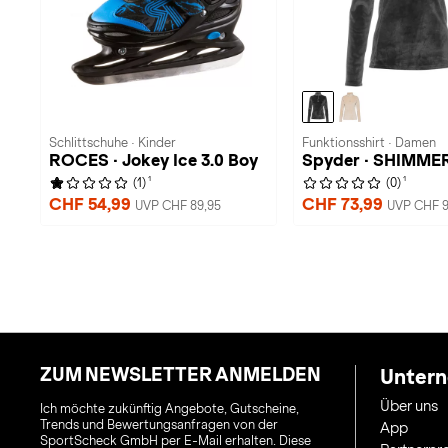
Schlittschuhe · Kinder
Funktionsshirt · Damen
ROCES · Jokey Ice 3.0 Boy
Spyder · SHIMME
1
1
(1)
(0)
CHF 54,99
CHF 73,99
UVP CHF 89,95
UVP CHF 9
ZUM NEWSLETTER ANMELDEN
Unter
Über uns
Ich möchte zukünftig Angebote, Gutscheine,
Trends und Bewertungsanfragen von der
App
SportScheck GmbH per E-Mail erhalten. Diese