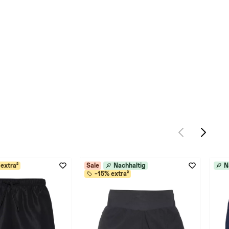
extra²
Sale
Nachhaltig
N
-15% extra²