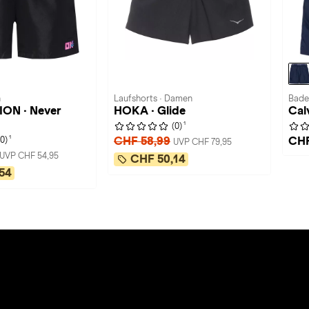
n
Laufshorts · Damen
Bade
ON · Never
HOKA · Glide
Cal
1
(0)
1
CHF 58,99
CHF
(0)
UVP CHF 79,95
UVP CHF 54,95
CHF 50,14
54