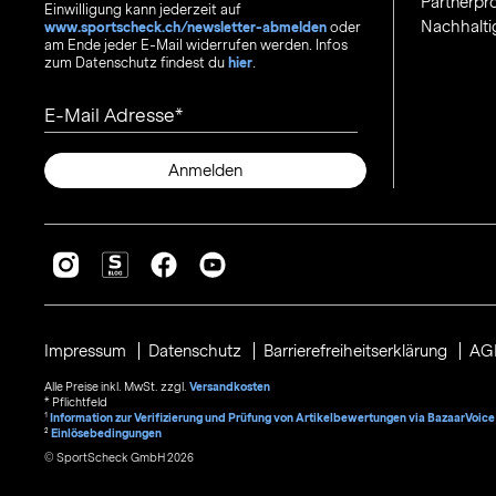
Partnerp
Einwilligung kann jederzeit auf
Nachhalti
www.sportscheck.ch/newsletter-abmelden
oder
am Ende jeder E-Mail widerrufen werden. Infos
zum Datenschutz findest du
hier
.
E-Mail Adresse
Anmelden
Impressum
Datenschutz
Barrierefreiheitserklärung
AG
Alle Preise inkl. MwSt. zzgl.
Versandkosten
* Pflichtfeld
1
Information zur Verifizierung und Prüfung von Artikelbewertungen via BazaarVoice
²
Einlösebedingungen
© SportScheck GmbH 2026