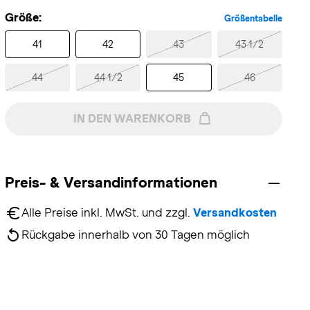
Größe:
Größentabelle
41
42
43
43 1/2
44
44 1/2
45
46
IN DEN WARENKORB
Preis- & Versandinformationen
Alle Preise inkl. MwSt. und zzgl. 
Versandkosten
Rückgabe innerhalb von 30 Tagen möglich