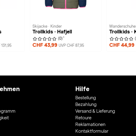
Skijacke · Kinder
Wanderschuhe 
s
Trollkids · Hafjell
Trollkids · 
1
(0)
CHF 43,99
CHF 44,99
131,95
UVP CHF 87,95
nehmen
Hilfe
Bestellung
Bezahlung
rogramm
Versand & Lieferung
gkeit
Retoure
Reklamationen
Kontaktformular