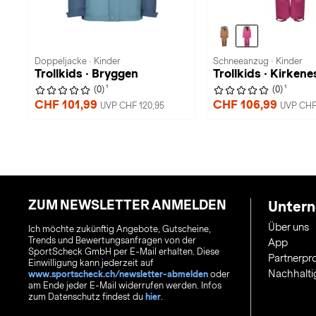
Doppeljacke · Kinder
Schneeanzug · Kinder
Trollkids · Bryggen
Trollkids · Kirkene
1
1
(0)
(0)
CHF 101,99
CHF 106,99
UVP CHF 120,95
UVP CHF 
ZUM NEWSLETTER ANMELDEN
Unter
Über uns
Ich möchte zukünftig Angebote, Gutscheine,
Trends und Bewertungsanfragen von der
App
SportScheck GmbH per E-Mail erhalten. Diese
Partnerp
Einwilligung kann jederzeit auf
Nachhalti
www.sportscheck.ch/newsletter-abmelden
oder
am Ende jeder E-Mail widerrufen werden. Infos
zum Datenschutz findest du
hier
.