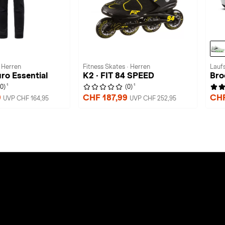
· Herren
Fitness Skates · Herren
Lauf
ro Essential
K2 · FIT 84 SPEED
Bro
1
1
(0)
(0)
9
CHF 187,99
CHF
UVP CHF 164,95
UVP CHF 252,95