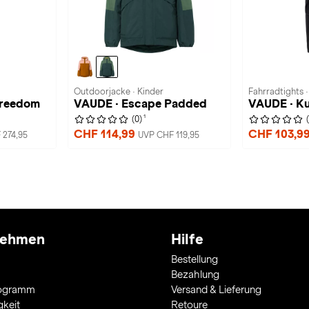
Outdoorjacke · Kinder
Fahrradtights 
Freedom
VAUDE · Escape Padded
VAUDE · Ku
1
(0)
CHF 114,99
CHF 103,9
 274,95
UVP CHF 119,95
nehmen
Hilfe
Bestellung
Bezahlung
rogramm
Versand & Lieferung
gkeit
Retoure