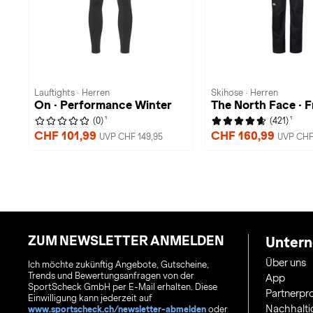
Lauftights · Herren
Skihose · Herren
On · Performance Winter
The North Face · 
1
1
(0)
(421)
CHF 101,99
CHF 160,99
UVP CHF 149,95
UVP CHF
ZUM NEWSLETTER ANMELDEN
Unter
Über uns
Ich möchte zukünftig Angebote, Gutscheine,
Trends und Bewertungsanfragen von der
App
SportScheck GmbH per E-Mail erhalten. Diese
Partnerp
Einwilligung kann jederzeit auf
Nachhalti
www.sportscheck.ch/newsletter-abmelden
oder