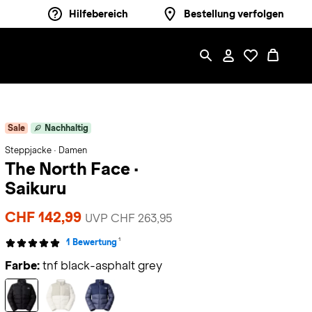
Hilfebereich
Bestellung verfolgen
Sale
Nachhaltig
Steppjacke · Damen
The North Face
·
Saikuru
CHF 142,99
UVP CHF 263,95
1
1 Bewertung
Farbe:
tnf black-asphalt grey