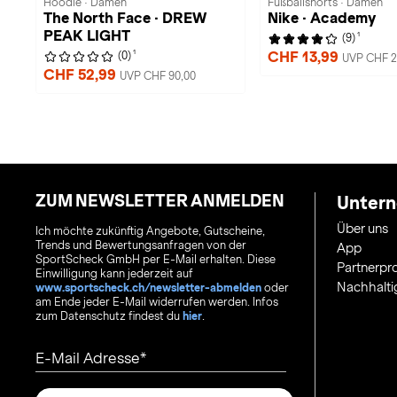
Hoodie · Damen
Fußballshorts · Damen
The North Face · DREW
Nike · Academy
PEAK LIGHT
1
(9)
1
CHF 13,99
(0)
UVP CHF 2
CHF 52,99
UVP CHF 90,00
ZUM NEWSLETTER ANMELDEN
Unter
Über uns
Ich möchte zukünftig Angebote, Gutscheine,
Trends und Bewertungsanfragen von der
App
SportScheck GmbH per E-Mail erhalten. Diese
Partnerp
Einwilligung kann jederzeit auf
Nachhalti
www.sportscheck.ch/newsletter-abmelden
oder
am Ende jeder E-Mail widerrufen werden. Infos
zum Datenschutz findest du
hier
.
E-Mail Adresse