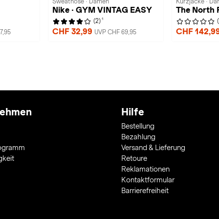
Sweathose · Damen
Kurzjacke · D
Nike · GYM VINTAG EASY
The North 
1
(2)
CHF 32,99
CHF 142,9
7,95
UVP CHF 69,95
nehmen
Hilfe
Bestellung
Bezahlung
rogramm
Versand & Lieferung
gkeit
Retoure
Reklamationen
Kontaktformular
Barrierefreiheit