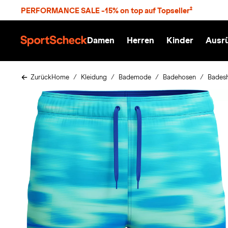
S
PERFORMANCE SALE -15% on top auf Topseller²
p
r
n
Damen
Herren
Kinder
Ausr
g
S
e
p
z
o
u
r
Zurück
Home
Kleidung
Bademode
Badehosen
Bades
m
t
H
S
a
c
u
h
p
e
t
c
k
n
h
a
t