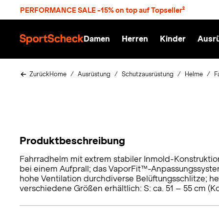
S
PERFORMANCE SALE -15% on top auf Topseller²
p
r
n
Damen
Herren
Kinder
Ausr
g
S
e
p
z
o
u
r
Zurück
Home
Ausrüstung
Schutzausrüstung
Helme
F
m
t
H
S
a
c
u
h
p
e
t
c
k
Produktbeschreibung
n
h
Fahrradhelm mit extrem stabiler Inmold-Konstrukti
a
bei einem Aufprall; das VaporFit™-Anpassungssystem
hohe Ventilation durchdiverse Belüftungsschlitze;
t
verschiedene Größen erhältlich: S: ca. 51 – 55 cm (Ko