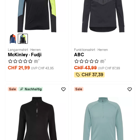
Langarmshirt · Herren
Funktionsshirt · Herren
McKinley · Fudji
ABC
1
1
(0)
(0)
CHF 21,99
CHF 43,99
UVP CHF 43,95
UVP CHF 87,99
CHF 37,39
Sale
Nachhaltig
Sale