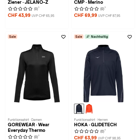
Ziener · JELANO-Z
CMP · Merino
1
1
(0)
(0)
CHF 43,99
CHF 69,99
UVP CHF 65,95
UVP CHF 87,95
Sale
Sale
Nachhaltig
Funktionsshirt · Damen
Funktionsshirt · Herren
GOREWEAR · Wear
HOKA · GLIDETECH
Everyday Thermo
1
(0)
1
(0)
CHF 63,99
UVP CHF 98,95