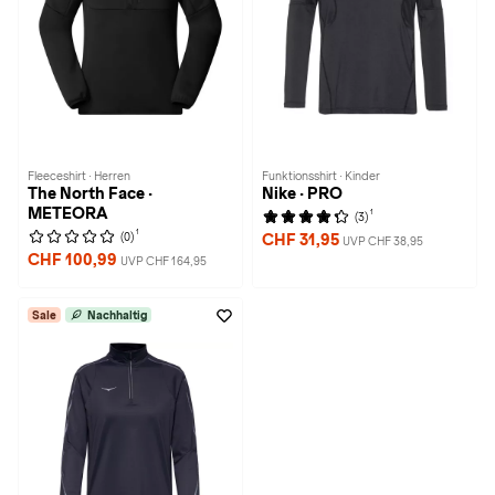
Fleeceshirt · Herren
Funktionsshirt · Kinder
The North Face ·
Nike · PRO
METEORA
1
(3)
1
(0)
CHF 31,95
UVP CHF 38,95
CHF 100,99
UVP CHF 164,95
Sale
Nachhaltig