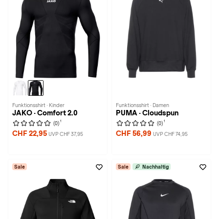
Funktionsshirt · Kinder
Funktionsshirt · Damen
JAKO · Comfort 2.0
PUMA · Cloudspun
1
1
(0)
(0)
CHF 22,95
CHF 56,99
UVP CHF 37,95
UVP CHF 74,95
Sale
Sale
Nachhaltig