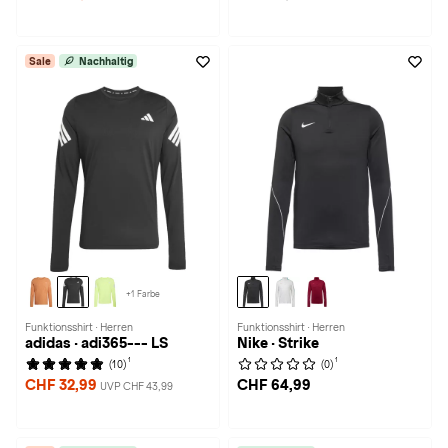
Sale
Nachhaltig
+1 Farbe
Funktionsshirt · Herren
Funktionsshirt · Herren
adidas · adi365--- LS
Nike · Strike
1
1
(10)
(0)
CHF 32,99
CHF 64,99
UVP CHF 43,99