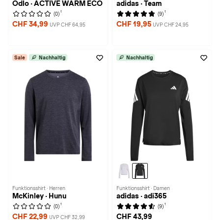
Odlo · ACTIVE WARM ECO
adidas · Team
1
1
(0)
(9)
CHF 34,99
CHF 19,95
UVP CHF 64,95
UVP CHF 24,95
Sale
Nachhaltig
Nachhaltig
Funktionsshirt · Herren
Funktionsshirt · Damen
McKinley · Hunu
adidas · adi365
1
1
(0)
(9)
CHF 22,99
CHF 43,99
UVP CHF 32,99