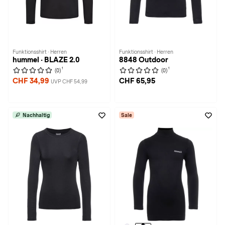
Funktionsshirt · Herren
Funktionsshirt · Herren
hummel · BLAZE 2.0
8848 Outdoor
1
1
(0)
(0)
CHF 34,99
CHF 65,95
UVP CHF 54,99
Nachhaltig
Sale