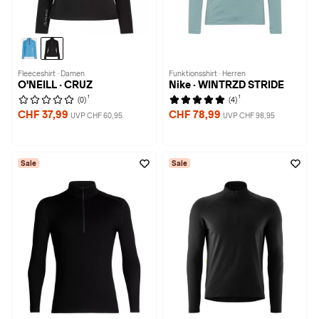
Fleeceshirt · Damen
Funktionsshirt · Herren
O'NEILL · CRUZ
Nike · WINTRZD STRIDE
1
1
(0)
(4)
CHF 37,99
CHF 78,99
UVP CHF 60,95
UVP CHF 98,95
Sale
Sale