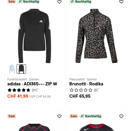
Sale
Nachhaltig
Nachhaltig
Funktionsshirt · Damen
Fleeceshirt · Damen
adidas · ADI365--- ZIP W
Brunotti · Rodika
1
1
(21)
(0)
CHF 41,99
CHF 65,95
UVP CHF 54,99
Sale
Sale
Nachhaltig