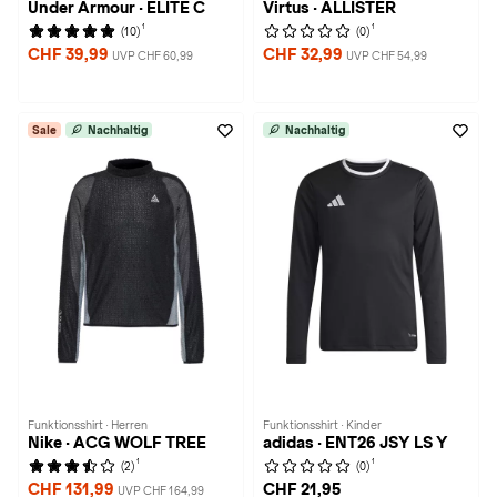
Under Armour · ELITE C
Virtus · ALLISTER
1
1
(10)
(0)
CHF 39,99
CHF 32,99
UVP CHF 60,99
UVP CHF 54,99
Sale
Nachhaltig
Nachhaltig
Funktionsshirt · Herren
Funktionsshirt · Kinder
Nike · ACG WOLF TREE
adidas · ENT26 JSY LS Y
1
1
(2)
(0)
CHF 131,99
CHF 21,95
UVP CHF 164,99