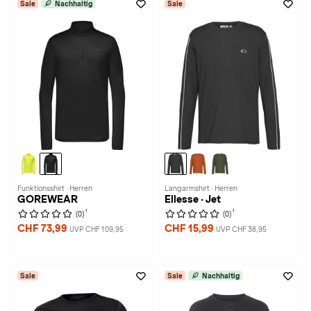
Sale
Nachhaltig
Sale
Funktionsshirt · Herren
Langarmshirt · Herren
GOREWEAR
Ellesse · Jet
1
1
(0)
(0)
CHF 73,99
CHF 15,99
UVP CHF 109,95
UVP CHF 38,95
Sale
Sale
Nachhaltig