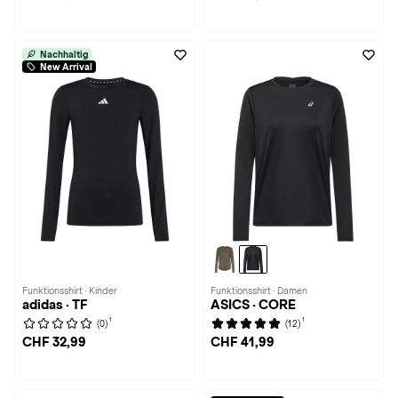
Nachhaltig
New Arrival
Funktionsshirt · Kinder
Funktionsshirt · Damen
adidas · TF
ASICS · CORE
1
1
(0)
(12)
CHF 32,99
CHF 41,99