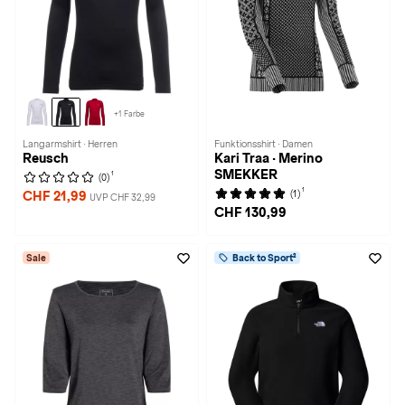
+1 Farbe
Langarmshirt · Herren
Funktionsshirt · Damen
Reusch
Kari Traa · Merino
SMEKKER
1
(0)
1
(1)
CHF 21,99
UVP CHF 32,99
CHF 130,99
Sale
Back to Sport²