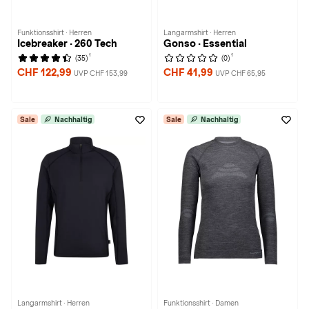
Funktionsshirt · Herren
Langarmshirt · Herren
Icebreaker · 260 Tech
Gonso · Essential
1
1
(35)
(0)
CHF 122,99
CHF 41,99
UVP CHF 153,99
UVP CHF 65,95
Sale
Nachhaltig
Sale
Nachhaltig
Langarmshirt · Herren
Funktionsshirt · Damen