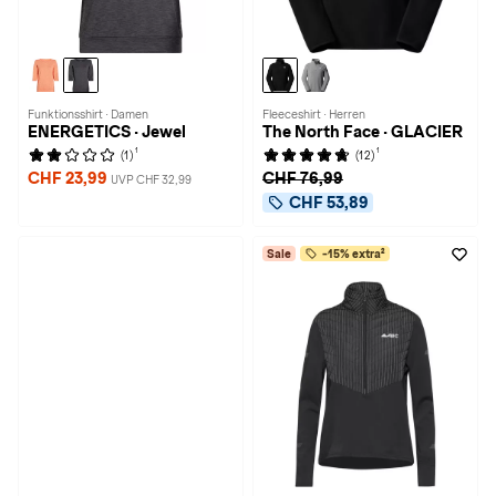
Funktionsshirt · Damen
Fleeceshirt · Herren
ENERGETICS · Jewel
The North Face · GLACIER
1
1
(1)
(12)
CHF 23,99
CHF 76,99
UVP CHF 32,99
CHF 53,89
Sale
-15% extra²