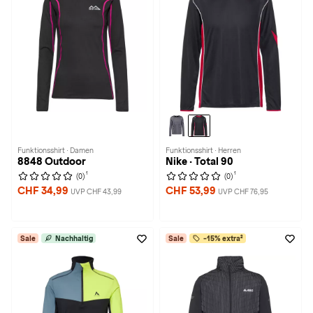
Funktionsshirt · Damen
Funktionsshirt · Herren
8848 Outdoor
Nike · Total 90
1
1
(0)
(0)
CHF 34,99
CHF 53,99
UVP CHF 43,99
UVP CHF 76,95
Sale
Nachhaltig
Sale
-15% extra²