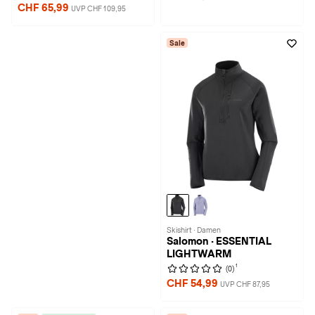
CHF 65,99
UVP CHF 109,95
Sale
Skishirt · Damen
Salomon · ESSENTIAL
LIGHTWARM
1
(0)
CHF 54,99
UVP CHF 87,95