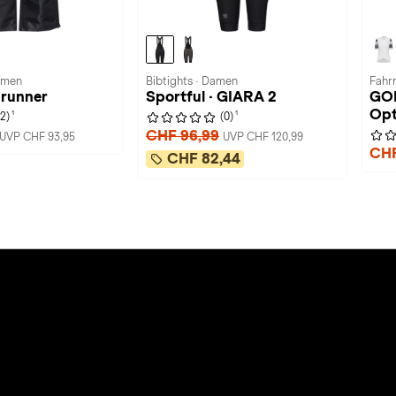
amen
Bibtights · Damen
Fahr
drunner
Sportful · GIARA 2
GO
Opt
1
1
(2)
(0)
CHF 96,99
UVP CHF 93,95
UVP CHF 120,99
CHF
CHF 82,44