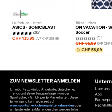
Laufschuhe · Herren
Trikot · Unisex
ASICS · SONICBLAST
ON VACATION · 
Soccer
1
(35)
1
CHF 135,99
(0)
UVP CHF 208,99
CHF 65,99
UVP CHF 8
CHF 56,09
ZUM NEWSLETTER ANMELDEN
Unter
Über uns
Ich möchte zukünftig Angebote, Gutscheine,
Trends und Bewertungsanfragen von der
App
SportScheck GmbH per E-Mail erhalten. Diese
Partnerp
Einwilligung kann jederzeit auf
Nachhalti
www.sportscheck.ch/newsletter-abmelden
oder
am Ende jeder E-Mail widerrufen werden. Infos