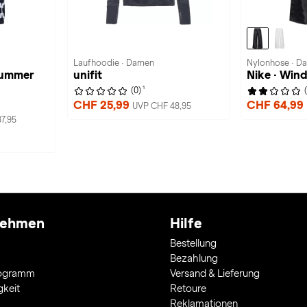
Laufhoodie · Damen
Nylonhose · D
Summer
unifit
Nike · Win
1
(0)
CHF 25,99
CHF 64,99
UVP CHF 48,95
7,95
nehmen
Hilfe
Bestellung
Bezahlung
rogramm
Versand & Lieferung
gkeit
Retoure
Reklamationen