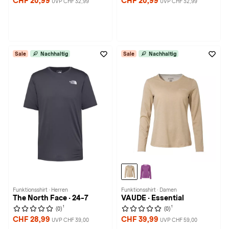
CHF 20,99
CHF 20,99
UVP CHF 32,99
UVP CHF 32,99
Sale
Nachhaltig
Sale
Nachhaltig
Funktionsshirt · Herren
Funktionsshirt · Damen
The North Face · 24-7
VAUDE · Essential
1
1
(0)
(0)
CHF 28,99
CHF 39,99
UVP CHF 39,00
UVP CHF 59,00