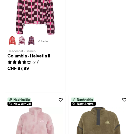
+1 Farbe
Fleeceshirt · Damen
Columbia · Helvetia II
1
(21)
CHF 87,99
Nachhaltig
Nachhaltig
New Arrival
New Arrival