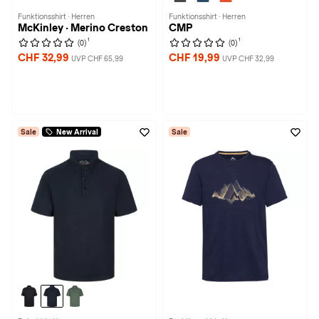
Funktionsshirt · Herren
Funktionsshirt · Herren
McKinley · Merino Creston
CMP
1
1
(0)
(0)
CHF 32,99
CHF 19,99
UVP CHF 65,99
UVP CHF 32,99
Sale
New Arrival
Sale