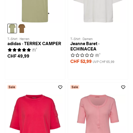
T-Shirt · Herren
T-Shirt · Damen
adidas · TERREX CAMPER
Jeanne Baret ·
ECHINACEA
1
(1)
1
(0)
CHF 49,99
CHF 52,99
UVP CHF 65,99
Sale
Sale