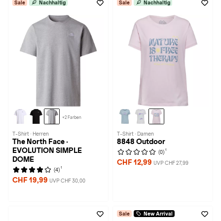
Sale
Nachhaltig
Sale
Nachhaltig
+2 Farben
T-Shirt · Herren
T-Shirt · Damen
The North Face ·
8848 Outdoor
EVOLUTION SIMPLE
1
(0)
DOME
CHF 12,99
UVP CHF 27,99
1
(4)
CHF 19,99
UVP CHF 30,00
Sale
New Arrival