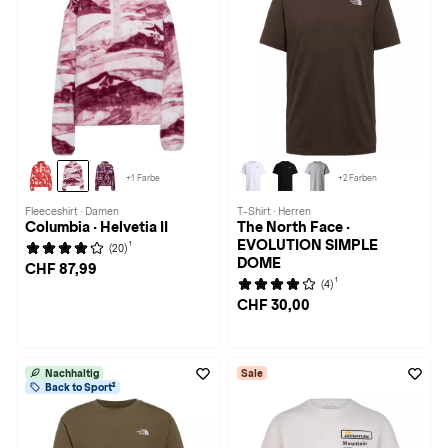
+1 Farbe
+2 Farben
Fleeceshirt · Damen
T-Shirt · Herren
Columbia · Helvetia II
The North Face ·
EVOLUTION SIMPLE
1
(20)
DOME
CHF 87,99
1
(4)
CHF 30,00
Nachhaltig
Sale
Back to Sport²