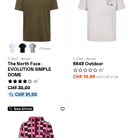
+2 Farben
T-Shirt · Herren
T-Shirt · Herren
The North Face ·
8848 Outdoor
EVOLUTION SIMPLE
1
(0)
DOME
CHF 10,99
UVP CHF 21,99
1
(4)
CHF 30,00
CHF 21,00
New Arrival