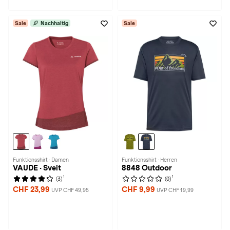
Sale
Nachhaltig
Sale
Funktionsshirt · Damen
Funktionsshirt · Herren
VAUDE · Sveit
8848 Outdoor
1
1
(3)
(0)
CHF 23,99
CHF 9,99
UVP CHF 49,95
UVP CHF 19,99