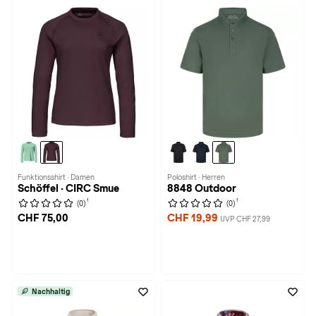
Funktionsshirt · Damen
Poloshirt · Herren
Schöffel · CIRC Smue
8848 Outdoor
1
1
(0)
(0)
CHF 75,00
CHF 19,99
UVP CHF 27,99
Nachhaltig