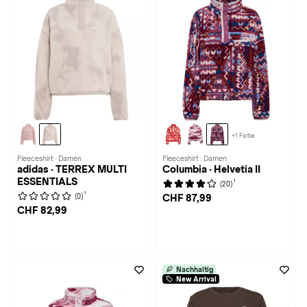
+1 Farbe
Fleeceshirt · Damen
Fleeceshirt · Damen
adidas · TERREX MULTI
Columbia · Helvetia II
ESSENTIALS
1
(20)
1
(0)
CHF 87,99
CHF 82,99
Nachhaltig
New Arrival