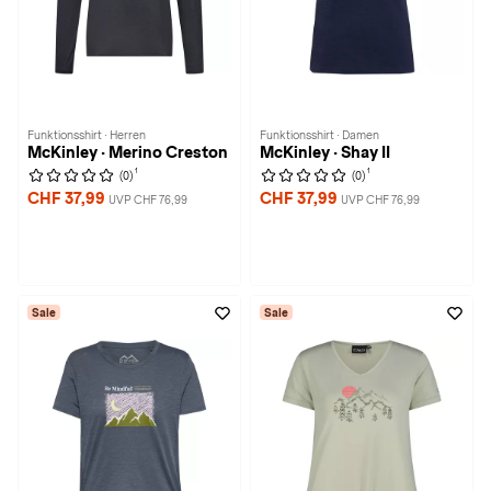
Funktionsshirt · Herren
Funktionsshirt · Damen
McKinley · Merino Creston
McKinley · Shay II
1
1
(0)
(0)
CHF 37,99
CHF 37,99
UVP CHF 76,99
UVP CHF 76,99
Sale
Sale