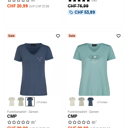
(0)
(12)
CHF 20,99
CHF 76,99
UVP CHF 37,99
CHF 53,89
Sale
Sale
+2 Farben
+2 Farben
Funktionsshirt · Damen
Funktionsshirt · Damen
CMP
CMP
1
1
(0)
(0)