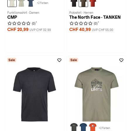
+2 Farben
Funktionsshirt · Damen
Poloshirt · Herren
CMP
The North Face · TANKEN
1
1
(0)
(0)
CHF 20,99
CHF 40,99
UVP CHF 32,99
UVP CHF 55,00
Sale
Sale
+2 Farben