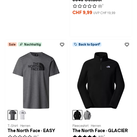
1
(0)
CHF 9,99
UVP CHF 19,99
Sale
Nachhaltig
Back to Sport²
T-Shirt · Herren
Fleeceshirt · Herren
The North Face · EASY
The North Face · GLACIER
1
1