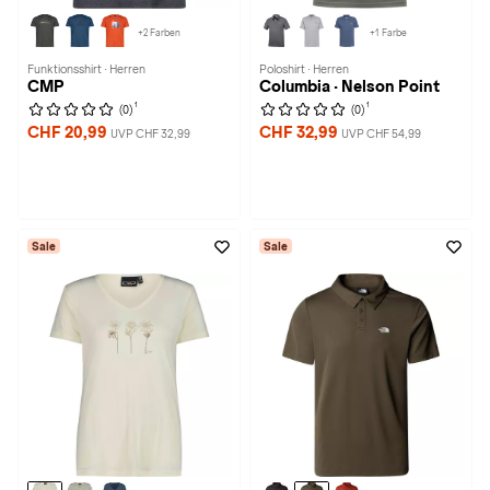
+2 Farben
+1 Farbe
Funktionsshirt · Herren
Poloshirt · Herren
CMP
Columbia · Nelson Point
1
1
(0)
(0)
CHF 20,99
CHF 32,99
UVP CHF 32,99
UVP CHF 54,99
Sale
Sale