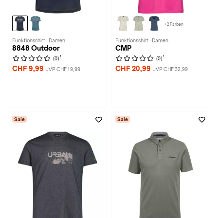
+2 Farben
Funktionsshirt · Damen
Funktionsshirt · Damen
8848 Outdoor
CMP
1
1
(0)
(0)
CHF 9,99
CHF 20,99
UVP CHF 19,99
UVP CHF 32,99
Sale
Sale