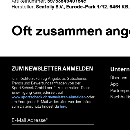
Artikelnummer:
5975384940754c
Hersteller:
Seafolly B.V., Eurode-Park 1/12, 6461 KB
Oft zusammen ang
ZUM NEWSLETTER ANMELDEN
Unter
Über uns
Ich möchte zukünftig Angebote, Gutscheine,
Trends und Bewertungsanfragen von der
App
SportScheck GmbH per E-Mail erhalten. Diese
Partnerp
Einwilligung kann jederzeit auf
Nachhalti
www.sportscheck.ch/newsletter-abmelden
oder
am Ende jeder E-Mail widerrufen werden. Infos
zum Datenschutz findest du
hier
.
E-Mail Adresse