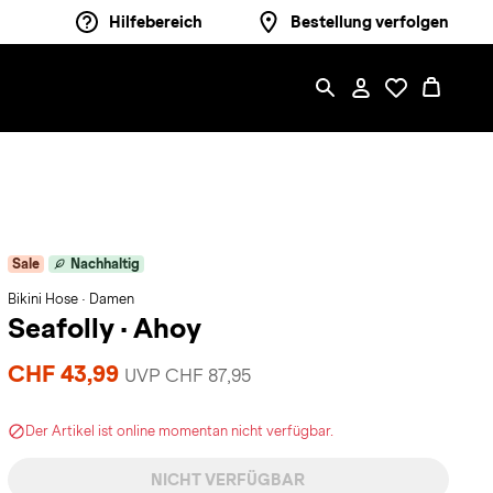
Hilfebereich
Bestellung verfolgen
Sale
Nachhaltig
Bikini Hose · Damen
Seafolly
·
Ahoy
CHF 43,99
UVP CHF 87,95
Der Artikel ist online momentan nicht verfügbar.
NICHT VERFÜGBAR