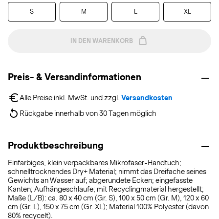
S
M
L
XL
IN DEN WARENKORB
Preis- & Versandinformationen
Alle Preise inkl. MwSt. und zzgl. 
Versandkosten
Rückgabe innerhalb von 30 Tagen möglich
Produktbeschreibung
Einfarbiges, klein verpackbares Mikrofaser-Handtuch;
schnelltrocknendes Dry+ Material; nimmt das Dreifache seines
Gewichts an Wasser auf; abgerundete Ecken; eingefasste
Kanten; Aufhängeschlaufe; mit Recyclingmaterial hergestellt;
Maße (L/B): ca. 80 x 40 cm (Gr. S), 100 x 50 cm (Gr. M), 120 x 60
cm (Gr. L), 150 x 75 cm (Gr. XL); Material 100% Polyester (davon
80% recycelt).